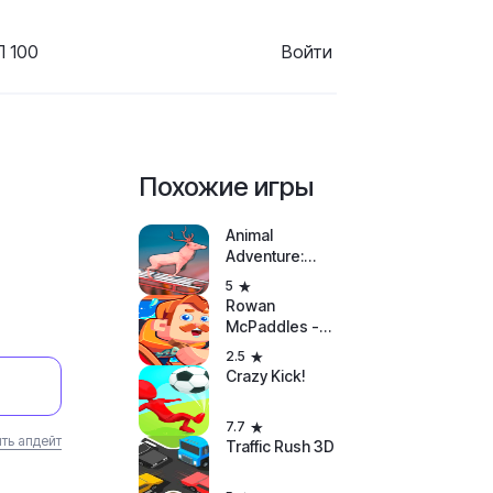
 100
Войти
Похожие игры
Animal
Adventure:
Downhill Rush
5
Rowan
McPaddles -
The Bad Bad
2.5
River Rush
Crazy Kick!
7.7
ть апдейт
Traffic Rush 3D