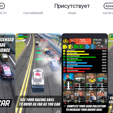
Присутствует
3+
Арк
я 3+
скачиваний
язык
катег