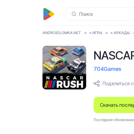
ANDROIDLOMKA.NET
»
ИГРЫ
»
АРКАДЫ
NASCAR
704Games
Поделиться 
Скачать посл
Последнее обновление 