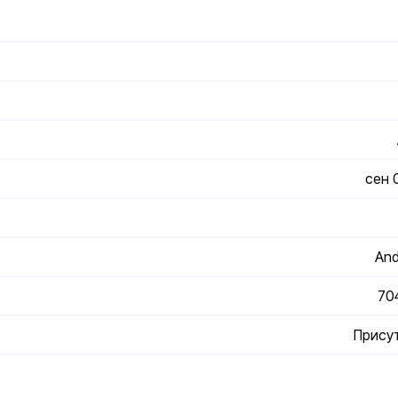
сен 
And
70
Прису