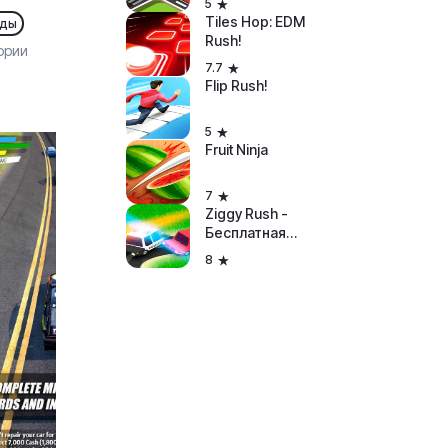
5
Tiles Hop: EDM
ады
Rush!
ории
7.7
Flip Rush!
5
Fruit Ninja
7
Ziggy Rush -
Бесплатная
забавная
8
казуальная
аркада