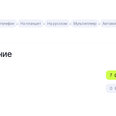
,
,
,
,
 телефон
На планшет
На русском
Мультиплеер
Автомо
ние
7
0