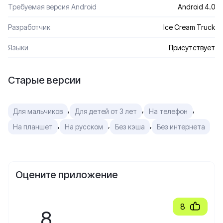
Требуемая версия Android
Android 4.0
Разработчик
Ice Cream Truck
Языки
Присутствует
Старые версии
,
,
,
Для мальчиков
Для детей от 3 лет
На телефон
,
,
,
На планшет
На русском
Без кэша
Без интернета
Оцените приложение
8
8