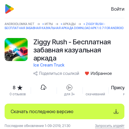
Войти
ANDROIDLOMKA.NET
»
ИГРЫ
»
АРКАДЫ
» ZIGGY RUSH -
БЕСПЛАТНАЯ ЗАБАВНАЯ КАЗУАЛЬНАЯ АРКАДА DOWNLOAD APK 1.0.7 FOR ANDROID
Ziggy Rush - Бесплатная
забавная казуальная
аркада
Ice Cream Truck
Поделиться ссылкой
Избранное
8
Присут
3+
0 отзывов
для 3+
скачиваний
язы
Скачать последнюю версию
Последнее обновление 1-09-2019, 21:30
Запросить апдейт