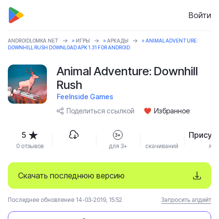
Войти
ANDROIDLOMKA.NET
»
ИГРЫ
»
АРКАДЫ
» ANIMAL ADVENTURE:
DOWNHILL RUSH DOWNLOAD APK 1.31 FOR ANDROID
Animal Adventure: Downhill
Rush
Feelnside Games
Поделиться ссылкой
Избранное
5
Присут
3+
0 отзывов
для 3+
скачиваний
язы
Скачать последнюю версию
Последнее обновление 14-03-2019, 15:52
Запросить апдейт