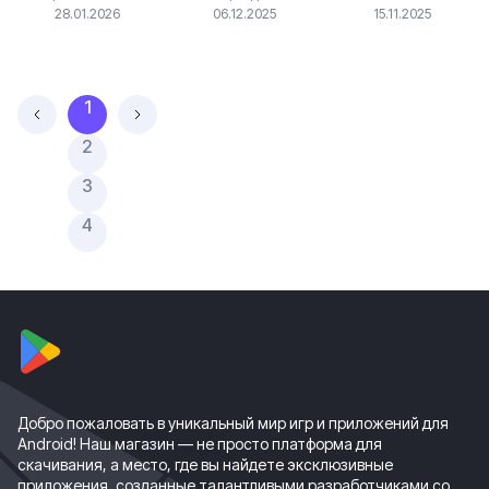
28.01.2026
06.12.2025
15.11.2025
1
2
3
4
Добро пожаловать в уникальный мир игр и приложений для
Android! Наш магазин — не просто платформа для
скачивания, а место, где вы найдете эксклюзивные
приложения, созданные талантливыми разработчиками со