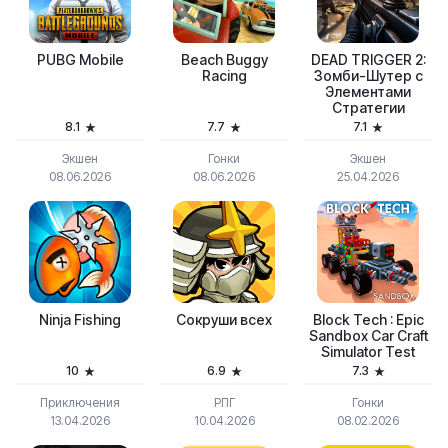
PUBG Mobile
Beach Buggy
DEAD TRIGGER 2:
Racing
Зомби-Шутер с
Элементами
Стратегии
8.1
7.7
7.1
Экшен
Гонки
Экшен
08.06.2026
08.06.2026
25.04.2026
Ninja Fishing
Сокруши всех
Block Tech : Epic
Sandbox Car Craft
Simulator Test
10
6.9
7.3
Приключения
РПГ
Гонки
13.04.2026
10.04.2026
08.02.2026