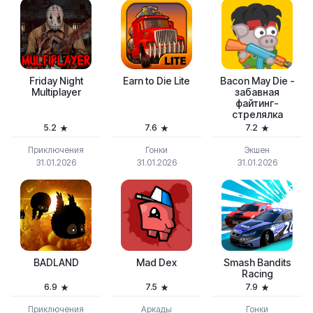
Friday Night
Earn to Die Lite
Bacon May Die -
Multiplayer
забавная
файтинг-
стрелялка
5.2
7.6
7.2
Приключения
Гонки
Экшен
31.01.2026
31.01.2026
31.01.2026
BADLAND
Mad Dex
Smash Bandits
Racing
6.9
7.5
7.9
Приключения
Аркады
Гонки