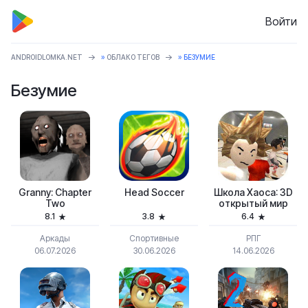
Войти
ANDROIDLOMKA.NET
»
ОБЛАКО ТЕГОВ
» БЕЗУМИЕ
Безумие
Granny: Chapter
Head Soccer
Школа Хаоса: 3D
Two
открытый мир
8.1
3.8
6.4
Аркады
Спортивные
РПГ
06.07.2026
30.06.2026
14.06.2026