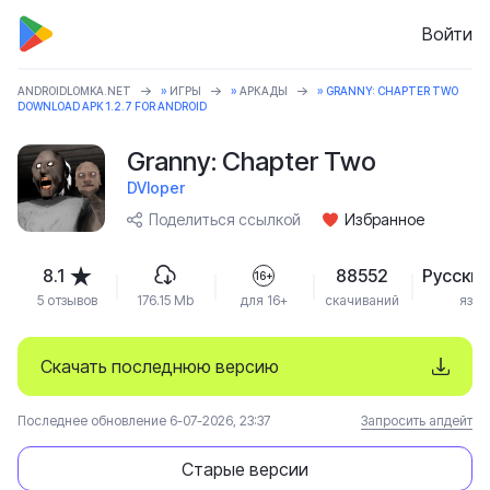
Войти
ANDROIDLOMKA.NET
»
ИГРЫ
»
АРКАДЫ
» GRANNY: CHAPTER TWO
DOWNLOAD APK 1.2.7 FOR ANDROID
Granny: Chapter Two
DVloper
Поделиться ссылкой
Избранное
8.1
88552
Русский
16+
5 отзывов
176.15 Mb
для 16+
скачиваний
язык
Скачать последнюю версию
Последнее обновление 6-07-2026, 23:37
Запросить апдейт
Старые версии