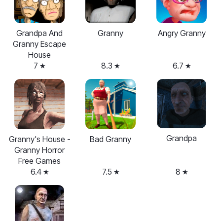
Grandpa And
Granny
Angry Granny
Granny Escape
House
7
8.3
6.7
Grandpa
Granny's House -
Bad Granny
Granny Horror
Free Games
6.4
7.5
8