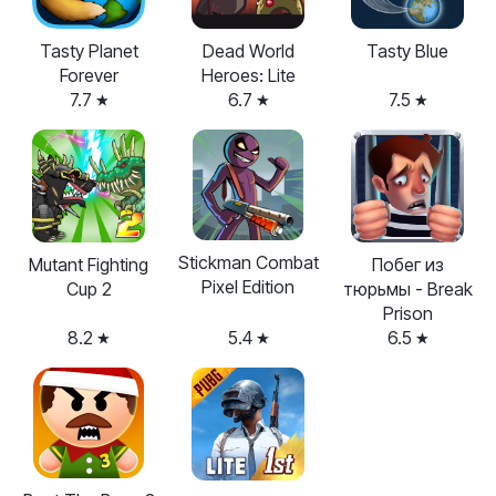
Tasty Planet
Dead World
Tasty Blue
Forever
Heroes: Lite
7.7
6.7
7.5
Stickman Combat
Mutant Fighting
Побег из
Pixel Edition
Cup 2
тюрьмы - Break
Prison
8.2
5.4
6.5