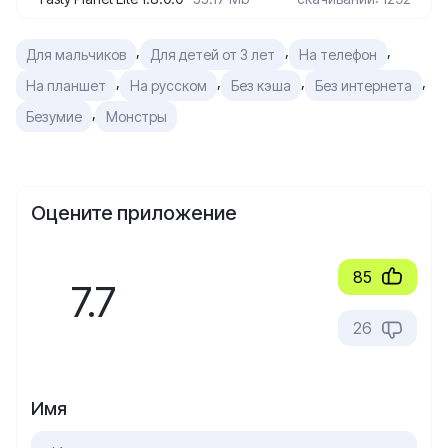
,
,
,
Для мальчиков
Для детей от 3 лет
На телефон
,
,
,
,
На планшет
На русском
Без кэша
Без интернета
,
Безумие
Монстры
Оцените приложение
85
7.7
26
Имя