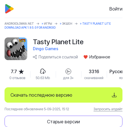
Войти
ANDROIDLOMKA.NET
»
ИГРЫ
»
ЭКШЕН
» TASTY PLANET LITE
DOWNLOAD APK 1.9.5.0 FOR ANDROID
Tasty Planet Lite
Dingo Games
Поделиться ссылкой
Избранное
7.7
3316
Русский
3+
0 отзывов
50.63 Mb
для 3+
скачиваний
язык
Скачать последнюю версию
Последнее обновление 5-09-2025, 15:12
Запросить апдейт
Старые версии