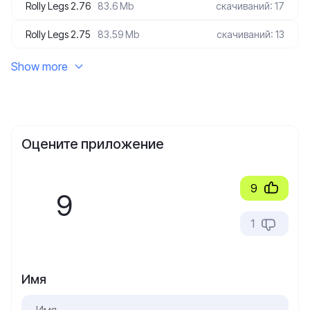
Rolly Legs 2.76
83.6 Mb
скачиваний: 17
Rolly Legs 2.75
83.59 Mb
скачиваний: 13
Show more
Оцените приложение
9
9
1
Имя