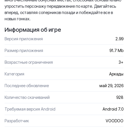
упростить персонажу передвижение по карте. Двигайтесь
вперед, оставляя соперников позади и побеждайте все в
новых гонках.
Информация об игре
Версия приложения
2.99
Размер приложения
91.7 Mb
Возрастные ограничения
3+
Категория
Аркады
Последнее обновление
май 29, 2026
Количество скачиваний
928
Требуемая версия Android
Android 7.0
Разработчик
VOODOO