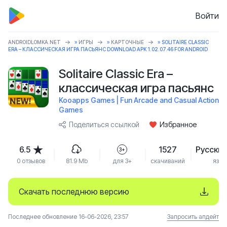
Войти
ANDROIDLOMKA.NET
»
ИГРЫ
»
КАРТОЧНЫЕ
» SOLITAIRE CLASSIC
ERA – КЛАССИЧЕСКАЯ ИГРА ПАСЬЯНС DOWNLOAD APK 1.02.07.46 FOR ANDROID
Solitaire Classic Era –
классическая игра пасьянс
Kooapps Games | Fun Arcade and Casual Action
Games
Поделиться ссылкой
Избранное
6.5
1527
Русский
3+
0 отзывов
81.9 Mb
для 3+
скачиваний
язык
Скачать последнюю версию
Последнее обновление 16-06-2026, 23:57
Запросить апдейт