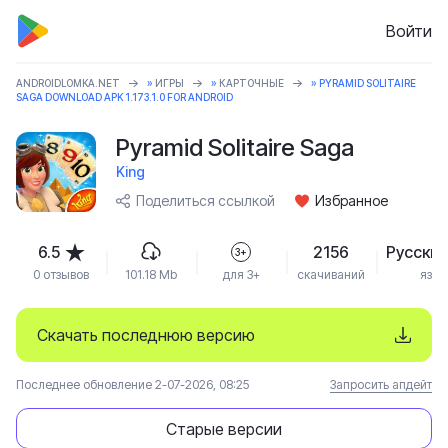
Войти
ANDROIDLOMKA.NET
»
ИГРЫ
»
КАРТОЧНЫЕ
» PYRAMID SOLITAIRE
SAGA DOWNLOAD APK 1.173.1.0 FOR ANDROID
Pyramid Solitaire Saga
King
Поделиться ссылкой
Избранное
6.5
2156
Русский
3+
0 отзывов
101.18 Mb
для 3+
скачиваний
язык
Скачать последнюю версию
Последнее обновление 2-07-2026, 08:25
Запросить апдейт
Старые версии