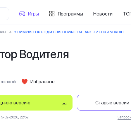
Игры
Программы
Новости
ТОП
ОРЫ
» СИМУЛЯТОР ВОДИТЕЛЯ DOWNLOAD APK 3.2 FOR ANDROID
тор Водителя
ссылкой
Избранное
еднюю версию
Старые версии
5-02-2026, 22:52
Запроси