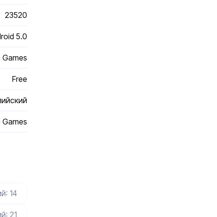
23520
roid 5.0
 Games
Free
лийский
 Games
й: 14
й: 21