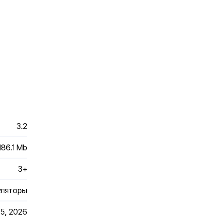
3.2
186.1 Mb
3+
уляторы
5, 2026