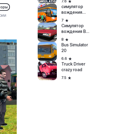
7.6
симулятор
торы
вождения
рии
автобуса 2018
7
Симулятор
вождения ВАЗ
2108
8
Bus Simulator
20
6.6
Truck Driver
crazy road
7.5