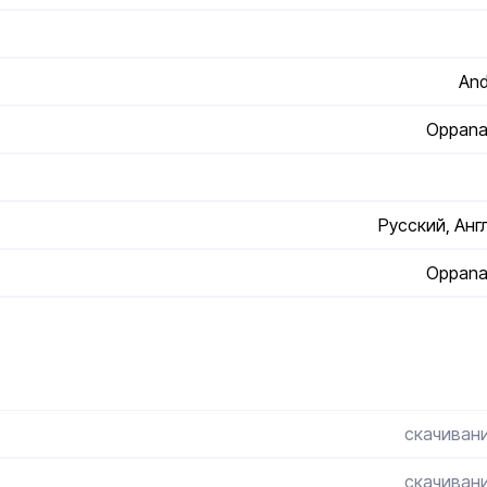
And
Oppana
Русский, Анг
Oppana
скачивани
скачивани