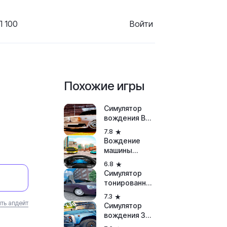
 100
Войти
Похожие игры
Симулятор
вождения ВАЗ
2107
7.8
Вождение
машины
Симулятор
6.8
Симулятор
тонированной
Приоры
7.3
ть апдейт
Симулятор
вождения ЗИЛ
130