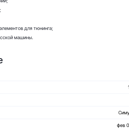
ний;
;
элементов для тюнинга;
усской машины.
е
Сим
фев 0