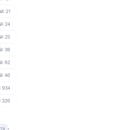
й: 21
й: 24
й: 25
й: 38
й: 62
й: 46
: 934
: 326
,
ета