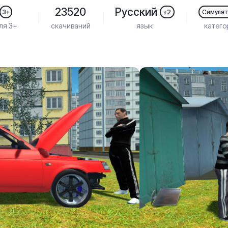
23520
Русский
3+
+2
Симуля
ля 3+
скачиваний
язык
катего