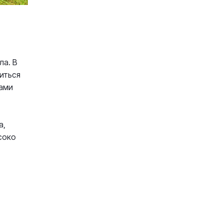
ла. В
иться
нами
а,
соко