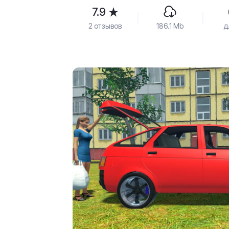
7.9
2 отзывов
186.1 Mb
д