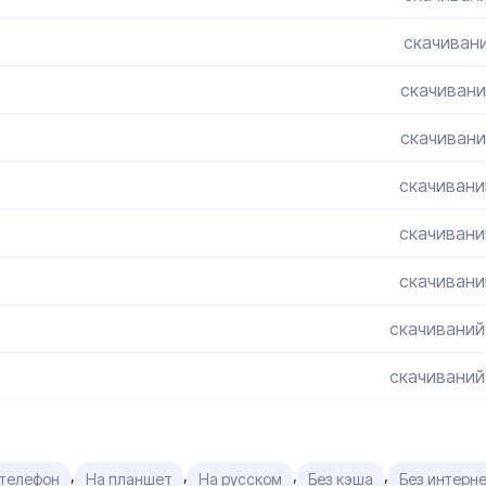
скачивани
скачивани
скачивани
скачивани
скачивани
скачивани
скачиваний
скачиваний
,
,
,
,
 телефон
На планшет
На русском
Без кэша
Без интерн