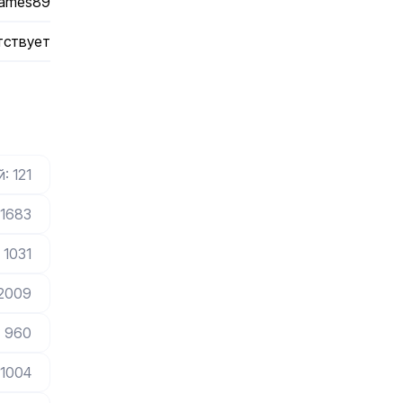
ames89
тствует
: 121
 1683
 1031
 2009
: 960
 1004