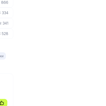
: 866
: 334
: 341
: 528
ики