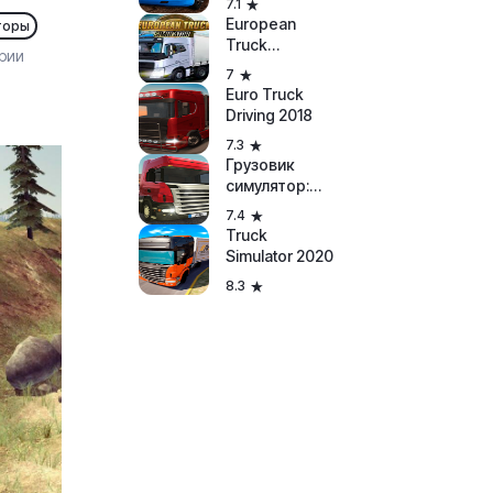
7.1
European
торы
Truck
рии
Simulator 2
7
Euro Truck
Driving 2018
7.3
Грузовик
симулятор:
Европа
7.4
Truck
Simulator 2020
8.3