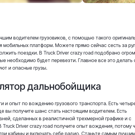
учшим водителем грузовиков, с помощью такого оригинал
я мобильных платформ. Можете прямо сейчас сесть за ру
лжить поездки. В Truck Driver crazy road подобрано огро
ые необходимо будет перевезти. Главное все это делать 
ют и опасные грузы.
лятор дальнобойщика
и и опыт по вождению грузового транспорта. Есть четыр
е вы получите шанс стать настоящим водителем. Есть
ней, сделанных в реалистичной трехмерной графике и с
ruck Driver crazy road получите опыт вождения, потому 
ри кабины и включать себе радио. Станьте самым лучшим