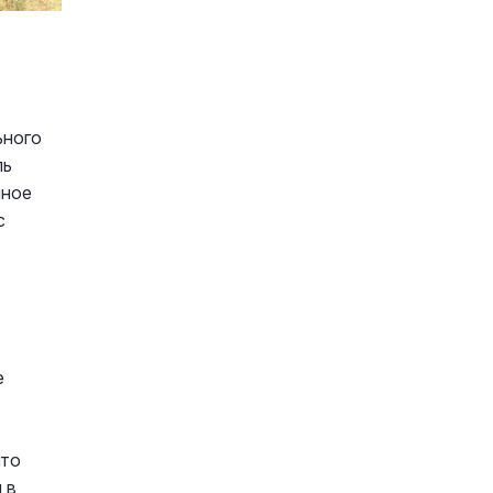
ьного
ль
мное
с
е
что
 в