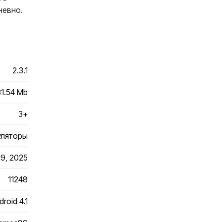
невно.
2.3.1
31.54 Mb
3+
уляторы
19, 2025
11248
droid 4.1