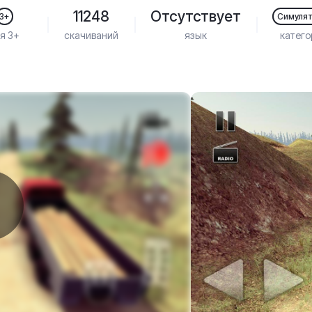
11248
Отсутствует
3+
Симуля
я 3+
скачиваний
язык
катего