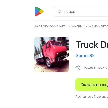
ANDROIDLOMKA.NET
»
ИГРЫ
»
СИМУЛЯТ
Truck Dr
Games89
Поделиться 
Скачать посл
Последнее обновление 