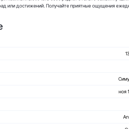
град или достижений. Получайте приятные ощущения ежед
е
1
Сим
ноя 
An