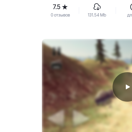
7.5
0 отзывов
131.54 Mb
дл