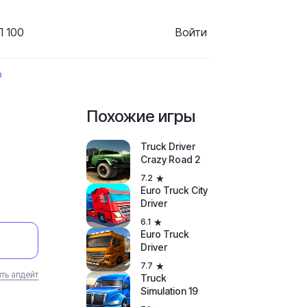
 100
Войти
D
Похожие игры
Truck Driver
Crazy Road 2
7.2
Euro Truck City
Driver
6.1
Euro Truck
Driver
7.7
ть апдейт
Truck
Simulation 19