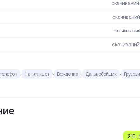
скачиваний
скачиваний
скачиваний
скачиваний
,
,
,
,
 телефон
На планшет
Вождение
Дальнобойщик
Грузов
ние
210