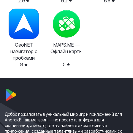
2.9
6.2
6.5
GeoNET
MAPS.ME —
навигатор с
Офлайн карты
пробками
8
5
Добро пожаловать в уникальный мир игр и приложений для
Android! Наш магазин — не просто платформа для
скачивания, а место, где вы найдете эксклюзивные
приложения, созданные талантливыми разработчиками со