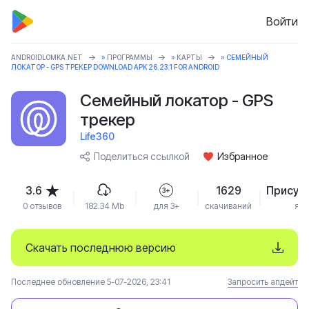
Войти
ANDROIDLOMKA.NET
»
ПРОГРАММЫ
»
КАРТЫ
» СЕМЕЙНЫЙ
ЛОКАТОР - GPS ТРЕКЕР DOWNLOAD APK 26.23.1 FOR ANDROID
Семейный локатор - GPS
трекер
Life360
Поделиться ссылкой
Избранное
3.6
1629
Присут
3+
0 отзывов
182.34 Mb
для 3+
скачиваний
язы
Скачать последнюю версию
Последнее обновление 5-07-2026, 23:41
Запросить апдейт