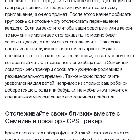
позволяет точно определить то самое место, где находится
ваш родственник, но перед этим нужно отправить ему
приглашение, а он его примет. После этого начнет собирать
круг родных, которые могу отслеживать перемещение
каждого. Если вы захотите чтобы ваши родственники в какой-
то момент не могли вас отслеживать, то можно будет
закрыть доступ, а потом его снова включить. Так легко
настраивается видимость и это очень просто. Нужно
сообщить что-то важное для своей семьи, тогда вам поможет
встроенный чат. Он позволяет легко общаться в Семейный
локатор - GPS трекер и сообщать нужную информацию в
режиме реального времени. Также можно подключить
уведомления для детей, например как только ваш ребенок
доберется до школы или бабушки, на мобильном появится
специальное уведомление о его конечном прибытии.
Отслеживайте своих близких вместе с
Семейный локатор - GPS трекер
Кроме всего этого набора функций такой локатор окажется
очень полезным в случае, когда телефон будет украден или