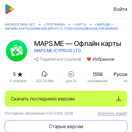
Войти
ANDROIDLOMKA.NET
»
ПРОГРАММЫ
»
КАРТЫ
» MAPS.ME —
ОФЛАЙН КАРТЫ DOWNLOAD APK V17.11.72030-GOOGLERELEASE FOR ANDROID
MAPS.ME — Офлайн карты
MAPS.ME (CYPRUS) LTD
Поделиться ссылкой
Избранное
5
1556
Русский
3+
0 отзывов
420.24 Mb
для 3+
скачиваний
язык
Скачать последнюю версию
Последнее обновление 5-07-2026, 23:39
Запросить апдейт
Старые версии