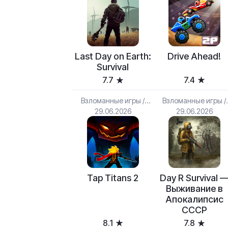
Last Day on Earth:
Drive Ahead!
Survival
7.7
7.4
Взломанные игры /
Взломанные игры /
Экшен
Гонки
29.06.2026
29.06.2026
Tap Titans 2
Day R Survival 
Выживание в
Апокалипсис
СССР
8.1
7.8