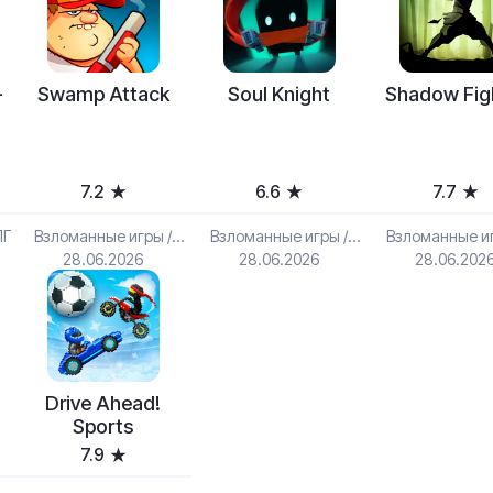
—
Swamp Attack
Soul Knight
Shadow Fig
7.2
6.6
7.7
ПГ
Взломанные игры /
Взломанные игры /
Взломанные иг
Экшен
Экшен
Экшен
28.06.2026
28.06.2026
28.06.202
Drive Ahead!
Sports
7.9