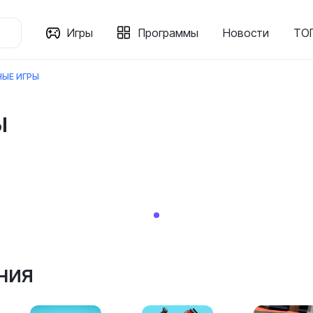
Игры
Программы
Новости
ТОП
ЫЕ ИГРЫ
ы
ния