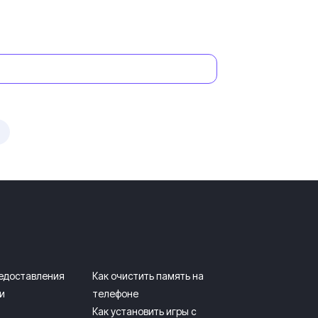
редоставления
Как очистить память на
и
телефоне
Как установить игры с