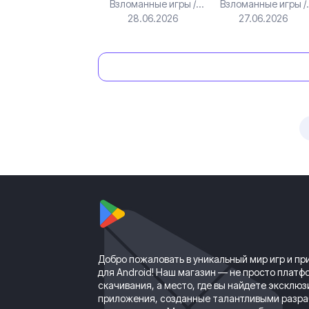
Взломанные игры /
Взломанные игры /
Экшен
Приключения
28.06.2026
27.06.2026
Добро пожаловать в уникальный мир игр и п
для Android! Наш магазин — не просто платф
скачивания, а место, где вы найдете эксклю
приложения, созданные талантливыми разр