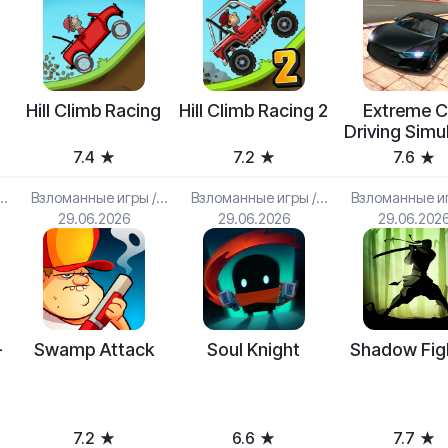
Hill Climb Racing
Hill Climb Racing 2
Extreme C
Driving Simu
7.4
7.2
7.6
Взломанные игры /
Взломанные игры /
Взломанные иг
Гонки
Гонки
Гонки
29.06.2026
29.06.2026
29.06.202
—
Swamp Attack
Soul Knight
Shadow Fig
7.2
6.6
7.7