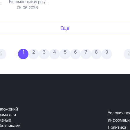
Взломанные игры /
Спортивные
05.06.2026
Еще
1
2
3
4
5
6
7
8
9
риложений
Условия п
орма для
зивные
информаци
аботчиками
Политика