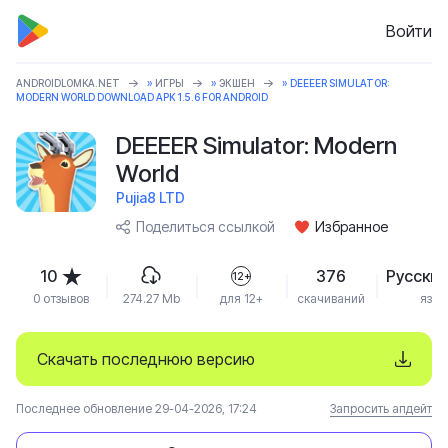
Войти
ANDROIDLOMKA.NET
»
ИГРЫ
»
ЭКШЕН
» DEEEER SIMULATOR:
MODERN WORLD DOWNLOAD APK 1.5.6 FOR ANDROID
DEEEER Simulator: Modern
World
Pujia8 LTD
Поделиться ссылкой
Избранное
10
376
Русский
12+
0 отзывов
274.27 Mb
для 12+
скачиваний
язык
Скачать последнюю версию
Последнее обновление 29-04-2026, 17:24
Запросить апдейт