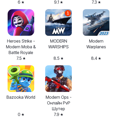
6
9.1
7.3
Heroes Strike -
MODERN
Modern
Modern Moba &
WARSHIPS
Warplanes
Battle Royale
7.5
8.5
8.4
Bazooka World
Modern Ops -
Онлайн PvP
Шутер
0
7.9