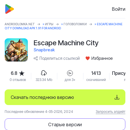
Войти
ANDROIDLOMKA.NET
»
ИГРЫ
»
ГОЛОВОЛОМКИ
» ESCAPE MACHINE
CITY DOWNLOAD APK 1.91 FOR ANDROID
Escape Machine City
Snapbreak
Поделиться ссылкой
Избранное
6.8
1413
Присут
3+
0 отзывов
323.34 Mb
для 3+
скачиваний
язы
Скачать последнюю версию
Последнее обновление 4-05-2026, 20:24
Запросить апдейт
Старые версии