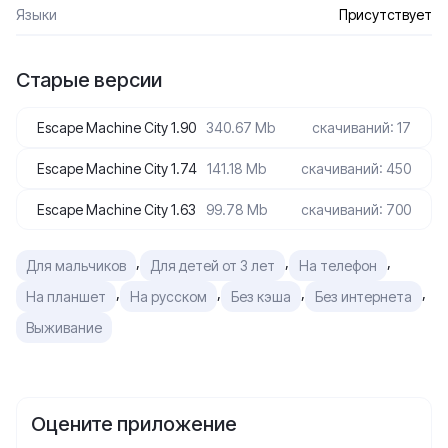
Языки
Присутствует
Старые версии
Escape Machine City 1.90
340.67 Mb
скачиваний: 17
Escape Machine City 1.74
141.18 Mb
скачиваний: 450
Escape Machine City 1.63
99.78 Mb
скачиваний: 700
,
,
,
Для мальчиков
Для детей от 3 лет
На телефон
,
,
,
,
На планшет
На русском
Без кэша
Без интернета
Выживание
Оцените приложение