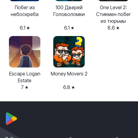
Побег из
100 Дверей
One Level 2:
небоскреба
Головоломки
Стикмен побег
из тюрьмы
6.1
6.1
8.6
Escape Logan
Money Movers 2
Estate
7
6.8