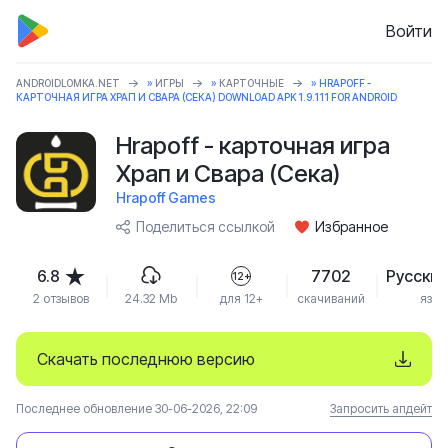
Войти
ANDROIDLOMKA.NET
»
ИГРЫ
»
КАРТОЧНЫЕ
» HRAPOFF -
КАРТОЧНАЯ ИГРА ХРАП И СВАРА (СЕКА) DOWNLOAD APK 1.9.111 FOR ANDROID
Hrapoff - карточная игра
Храп и Свара (Сека)
Hrapoff Games
Поделиться ссылкой
Избранное
6.8
7702
Русский
12+
2 отзывов
24.32 Mb
для 12+
скачиваний
язык
Скачать последнюю версию
Последнее обновление 30-06-2026, 22:09
Запросить апдейт