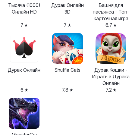
Тысяча (1000)
Дурак Онлайн
Башня для
Онлайн HD
3D
пасьянса - Топ-
карточная игра
7
7
6.7
Дурак Онлайн
Shuffle Cats
Дурак Кошки -
Играть в Дурака
Онлайн
6
7.8
7.2
MonsterCry