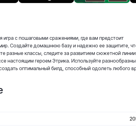
я игра с пошаговыми сражениями, где вам предстоит
мир. Создайте домашнюю базу и надежно ее защитите, ч
йте разные классы, следите за развитием сюжетной линии
ссе настоящим героем Этрика. Используйте разнообразны
создать оптимальный билд, способный одолеть любого вр
е
20