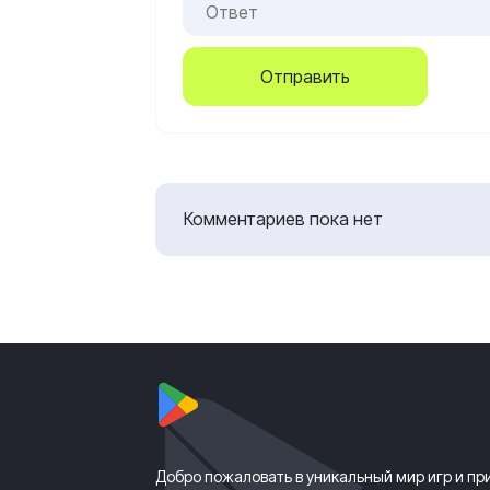
Отправить
Комментариев пока нет
Добро пожаловать в уникальный мир игр и п