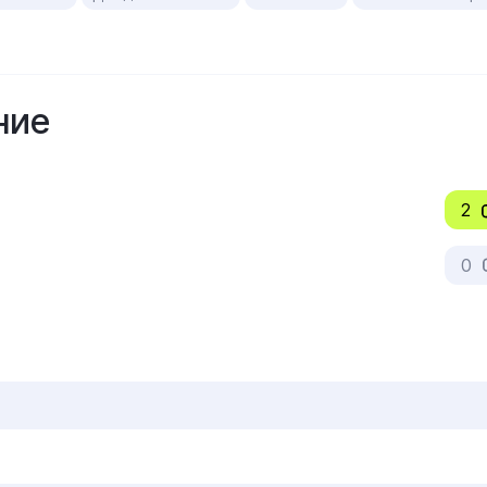
ние
2
0