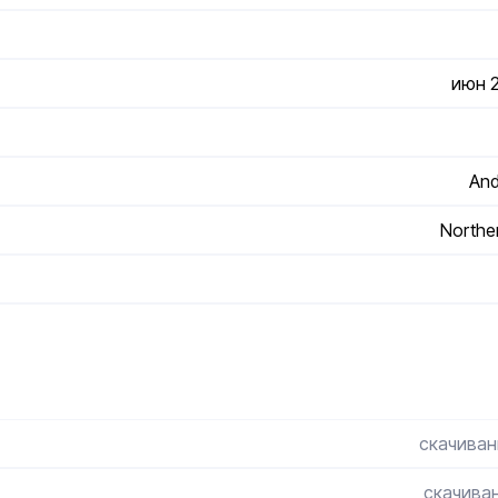
июн 2
And
Northe
скачиван
скачиван