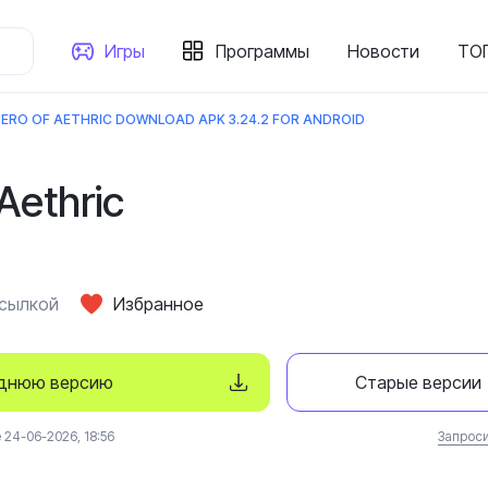
Игры
Программы
Новости
ТОП
HERO OF AETHRIC DOWNLOAD APK 3.24.2 FOR ANDROID
Aethric
ссылкой
Избранное
еднюю версию
Старые версии
24-06-2026, 18:56
Запроси