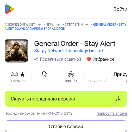
Войти
ANDROIDLOMKA.NET
»
ИГРЫ
»
СТРАТЕГИИ
» GENERAL ORDER - STAY
ALERT DOWNLOAD APK 5.0.3 FOR ANDROID
General Order - Stay Alert
Starpy Network Technology Limited
Поделиться ссылкой
Избранное
3.3
Присут
16+
0 отзывов
для 16+
скачиваний
язы
Скачать последнюю версию
Последнее обновление 7-04-2018, 23:12
Запросить апдейт
Старые версии