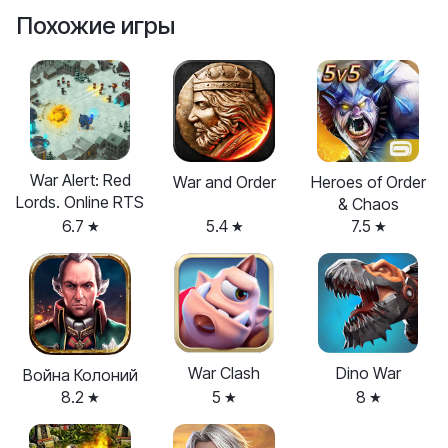
Похожие игры
War Alert: Red
War and Order
Heroes of Order
Lords. Online RTS
& Chaos
6.7
5.4
7.5
War Clash
Dino War
Война Колоний
8.2
5
8