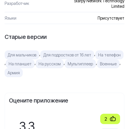
Starpy Network Technology
Разработчик
Limited
Языки
Присутствует
Старые версии
,
,
Для мальчиков
Для подростков от 16 лет
На телефон
,
,
,
,
,
На планшет
На русском
Мультиплеер
Военные
Армия
Оцените приложение
2
3.3