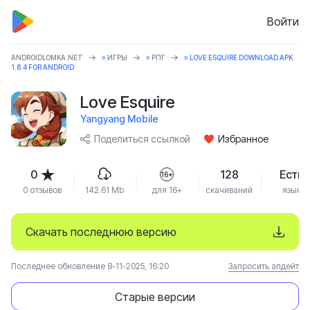
Войти
ANDROIDLOMKA.NET
»
ИГРЫ
»
РПГ
» LOVE ESQUIRE DOWNLOAD APK
1.8.4 FOR ANDROID
Love Esquire
Yangyang Mobile
Поделиться ссылкой
Избранное
0
128
Есть
16+
0 отзывов
142.61 Mb
для 16+
скачиваний
язык
Скачать последнюю версию
Последнее обновление 8-11-2025, 16:20
Запросить апдейт
Старые версии