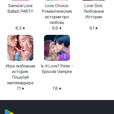
Samurai Love
Love Choice:
Love Sick:
Ballad: PARTY
Романтические
Любовные
истории про
Истории
любовь
8.3
6.6
6.1
Игра любовная
Is-it Love? Peter -
история:
Episode Vampire
Поцелуй
миллиардера
7.1
7.6