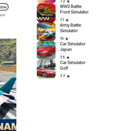
7.2
WW2 Battle
оры
Front Simulator
рии
7.1
Army Battle
Simulator
10
Car Simulator
Japan
7.5
Car Simulator
Golf
7.7