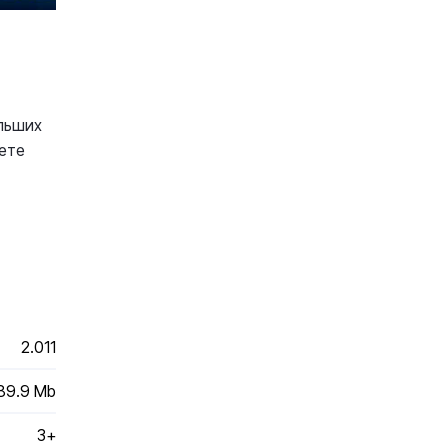
ольших
ете
2.011
89.9 Mb
3+