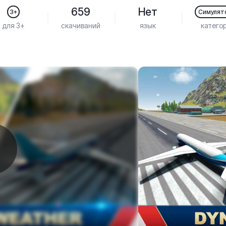
659
Нет
3+
Симулят
для 3+
скачиваний
язык
катего