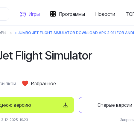
Игры
Программы
Новости
ТОП
ОРЫ
» JUMBO JET FLIGHT SIMULATOR DOWNLOAD APK 2.011 FOR AND
et Flight Simulator
ссылкой
Избранное
еднюю версию
Старые версии
3-12-2025, 19:23
Запроси