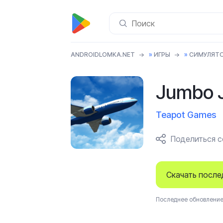
ANDROIDLOMKA.NET
»
ИГРЫ
»
СИМУЛЯТ
Jumbo J
Teapot Games
Поделиться 
Скачать посл
Последнее обновление 