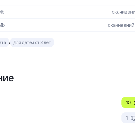
Mb
скачивани
Mb
скачиваний
,
ета
Для детей от 3 лет
ние
10
1