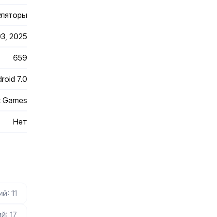
уляторы
03, 2025
659
roid 7.0
t Games
Нет
й: 11
й: 17