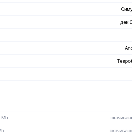
Сим
дек 
And
Teapo
6 Mb
скачивани
Mb
скачивани