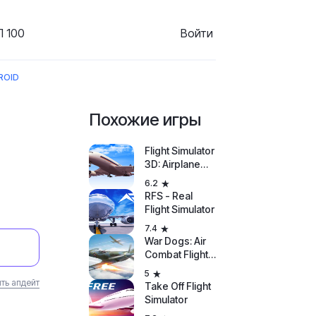
 100
Войти
ROID
Похожие игры
Flight Simulator
3D: Airplane
Pilot
6.2
RFS - Real
Flight Simulator
7.4
War Dogs: Air
Combat Flight
Simulator WW II
5
ть апдейт
Take Off Flight
Simulator