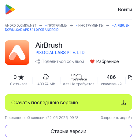
Войти
ANDROIDLOMKA.NET
»
ПРОГРАММЫ
»
ИНСТРУМЕНТЫ
» AIRBRUSH
DOWNLOAD APK 8.11.0 FOR ANDROID
AirBrush
PIXOCIAL LABS PTE. LTD.
Поделиться ссылкой
Избранное
Не
0
486
Рус
требуется
0 отзывов
430.74 Mb
для Не требуется
скачиваний
Скачать последнюю версию
Последнее обновление 22-06-2026, 09:53
Запросить апдейт
Старые версии