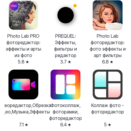
Photo Lab PRO
PREQUEL:
Photo Lab
фоторедактор:
Эффекты,
фоторедактор:
эффекты и арты
фильтры и
фото эффекты и
из фото
редактор
арт фильтры
5.8
3.7
6.8
идеоредактор,Обрезка
Фотоколлаж,
Коллаж фото -
идео,Музыка,Эффекты
фоторамки,
фоторедактор
фоторедактор
7.1
6.4
5