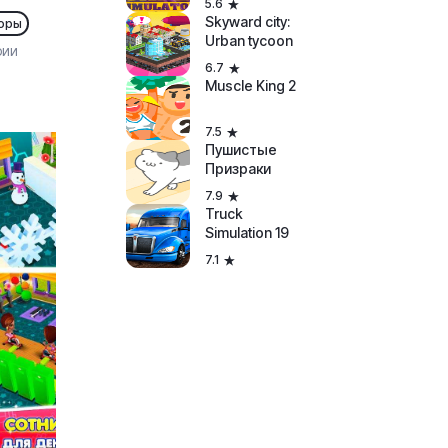
5.6
Skyward city:
оры
Urban tycoon
рии
6.7
Muscle King 2
7.5
Пушистые
Призраки
7.9
Truck
Simulation 19
7.1