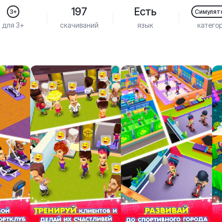
197
Есть
3+
Симулят
для 3+
скачиваний
язык
катего