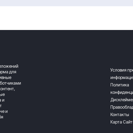
риложений
Условия п
орма для
зивные
информаци
аботчиками
Политика
онтент,
конфиденц
ные
Дисклейме
а и
т
Правообла
че и
Контакты
бя
Карта Сайт