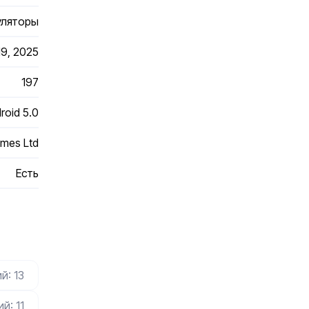
уляторы
19, 2025
197
roid 5.0
mes Ltd
Есть
й: 13
й: 11