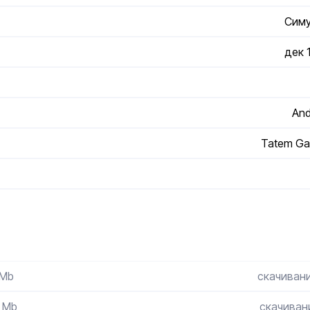
Сим
дек 
And
Tatem Ga
 Mb
скачивани
7 Mb
скачивани