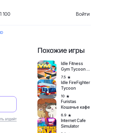
 100
Войти
ID
Похожие игры
Idle Fitness
Gym Tycoon -
Workout
7.5
Simulator
Idle FireFighter
Game
Tycoon
10
Furistas
Кошачье кафе
6.9
ть апдейт
Internet Cafe
Simulator