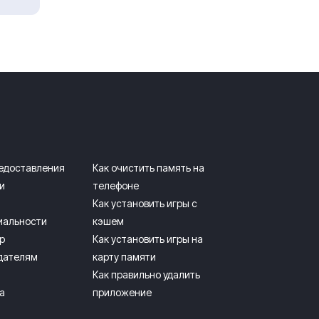
редоставления
Как очистить память на
и
телефоне
Как установить игры с
иальности
кэшем
р
Как установить игры на
дателям
карту памяти
Как правильно удалить
а
приложение