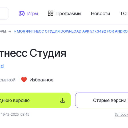
Игры
Программы
Новости
ТОП
ОРЫ
» МОЯ ФИТНЕСС СТУДИЯ DOWNLOAD APK 5.17.3492 FOR ANDRO
тнесс Студия
td
ссылкой
Избранное
еднюю версию
Старые версии
19-12-2025, 08:45
Запроси