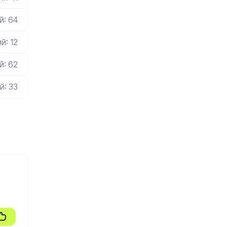
й: 64
й: 12
й: 62
й: 33