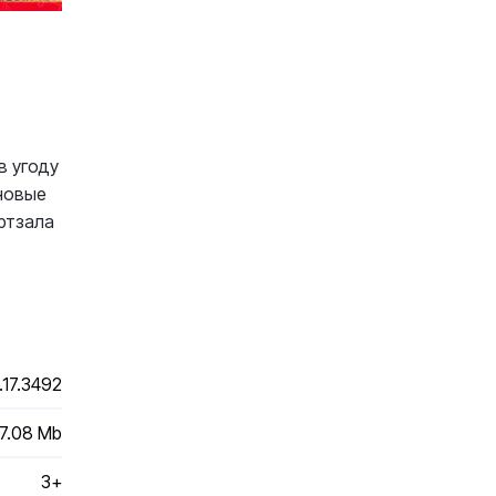
в угоду
 новые
ртзала
.17.3492
7.08 Mb
3+