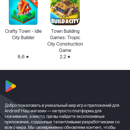
Crafty Town - Idle
Town Building
City Builder
Games: Tropic
City Construction
Game
8.6
2.2
Добро пожаловать в уникальный мир игр и приложений для
Android! Наш магазин — не просто платформа для
скачивания, а место, где вы найдете эксклюзивные
приложения, созданные талантливыми разработчиками со
всего мира. Мы своевременно обновляем контент, чтобы