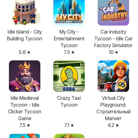
Idle Island - City
My City -
Car Industry
Building Tycoon
Entertainment
Tycoon - Idle Car
Tycoon
Factory Simulator
5.6
7.5
10
Idle Medieval
Crazy Taxi
Virtual City
Tycoon - Idle
Tycoon
Playground:
Clicker Tycoon
Строительный
Game
Магнат
7.5
7.1
4.2