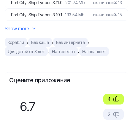
Port City: Ship Tycoon 3.11.0
201.74 Mb
скачиваний: 13
Port City: Ship Tycoon 3.10.1
193.54 Mb
скачиваний: 15
Show more
,
,
,
Корабли
Без кэша
Без интернета
,
,
Для детей от 3 лет
На телефон
На планшет
Оцените приложение
4
6.7
2