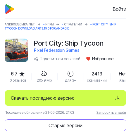
Войти
ANDROIDLOMKA.NET
»
ИГРЫ
»
СТРАТЕГИИ
» PORT CITY: SHIP
TYCOON DOWNLOAD APK 3.19.0 FOR ANDROID
Port City: Ship Tycoon
Pixel Federation Games
Поделиться ссылкой
Избранное
6.7
2413
Нет
3+
0 отзывов
205.9 Mb
для 3+
скачиваний
язык
Скачать последнюю версию
Последнее обновление 21-06-2026, 21:03
Запросить апдейт
Старые версии