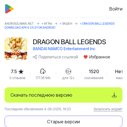
Войти
ANDROIDLOMKA.NET
»
ИГРЫ
»
ЭКШЕН
» DRAGON BALL LEGENDS
DOWNLOAD APK 6.24.0 FOR ANDROID
DRAGON BALL LEGENDS
BANDAI NAMCO Entertainment Inc
Поделиться ссылкой
Избранное
7.5
1520
Нет
12+
0 отзывов
177.36 Mb
для 12+
скачиваний
язык
Скачать последнюю версию
Последнее обновление 4-06-2026, 16:23
Запросить апдейт
Старые версии