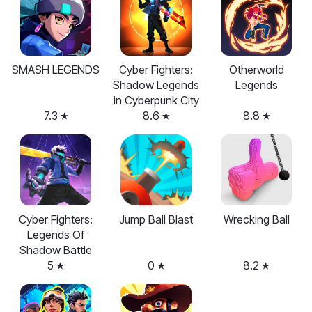
SMASH LEGENDS
Cyber Fighters:
Otherworld
Shadow Legends
Legends
in Cyberpunk City
7.3
8.6
8.8
Cyber Fighters:
Jump Ball Blast
Wrecking Ball
Legends Of
Shadow Battle
5
0
8.2