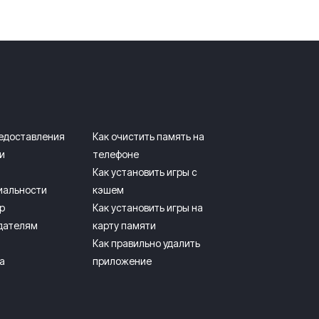
редоставления
Как очистить память на
и
телефоне
Как установить игры с
иальности
кэшем
р
Как установить игры на
дателям
карту памяти
Как правильно удалить
а
приложение