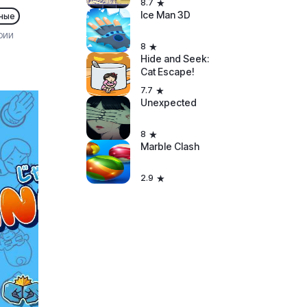
8.7
Ice Man 3D
ьные
рии
8
Hide and Seek:
Cat Escape!
7.7
Unexpected
8
Marble Clash
2.9