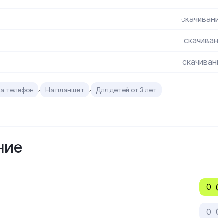
скачивани
скачиван
скачивани
,
,
а телефон
На планшет
Для детей от 3 лет
ние
0
0