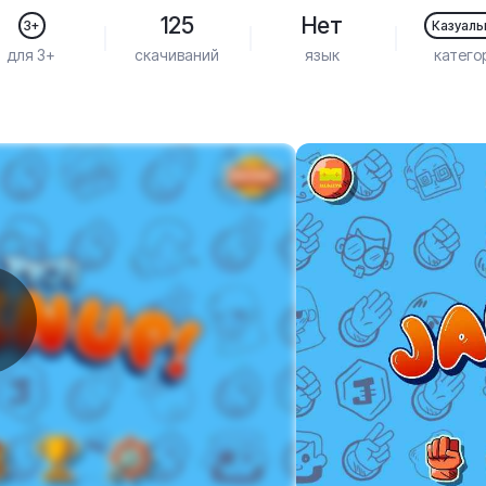
125
Нет
3+
Казуал
для 3+
скачиваний
язык
катего