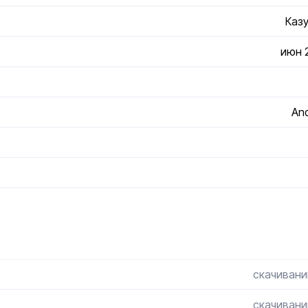
Каз
июн 2
And
скачивани
скачивани