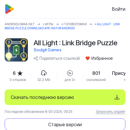
Войти
ANDROIDLOMKA.NET
»
ИГРЫ
»
ГОЛОВОЛОМКИ
» ALL LIGHT : LINK
BRIDGE PUZZLE DOWNLOAD APK 163 FOR ANDROID
All Light : Link Bridge Puzzle
Soulgit Games
Поделиться ссылкой
Избранное
6
801
Присут
3+
0 отзывов
32.2 Mb
для 3+
скачиваний
язы
Скачать последнюю версию
Последнее обновление 8-03-2026, 09:25
Запросить апдейт
Старые версии