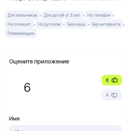
,
,
,
Для мальчиков
Для детей от 3 лет
На телефон
,
,
,
,
На планшет
На русском
Без кэша
Без интернета
Развивающие
Оцените приложение
6
6
4
Имя