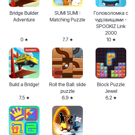
Bridge Builder
SUMI SUMI :
Головоломка с
Adventure
Matching Puzzle
чудовищами -
SPOOKIZ Link
2000
0
7.7
10
Build a Bridge!
Roll the Ball: slide
Block Puzzle
puzzle
Jewel
7.5
6.9
6.2