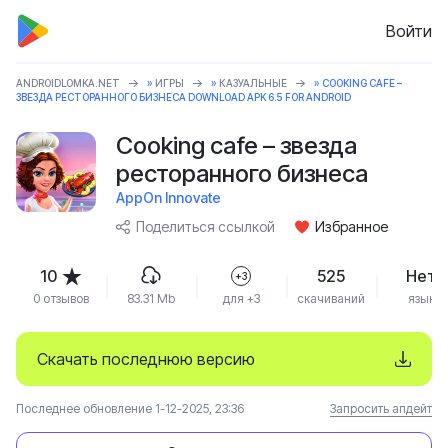
Войти
ANDROIDLOMKA.NET
»
ИГРЫ
»
КАЗУАЛЬНЫЕ
» COOKING CAFE –
ЗВЕЗДА РЕСТОРАННОГО БИЗНЕСА DOWNLOAD APK 6.5 FOR ANDROID
Cooking cafe – звезда
ресторанного бизнеса
AppOn Innovate
Поделиться ссылкой
Избранное
10
525
Нет
+3
0 отзывов
83.31 Mb
для +3
скачиваний
язык
Скачать последнюю версию
Последнее обновление 1-12-2025, 23:36
Запросить апдейт