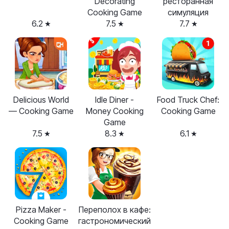
Decorating
ресторанная
Cooking Game
симуляция
6.2
7.5
7.7
Delicious World
Idle Diner -
Food Truck Chef:
— Cooking Game
Money Cooking
Cooking Game
Game
7.5
8.3
6.1
Pizza Maker -
Переполох в кафе:
Cooking Game
гастрономический