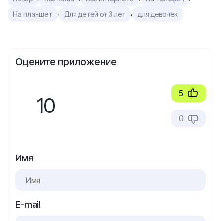
,
,
На планшет
Для детей от 3 лет
для девочек
Оцените приложение
5
10
0
Имя
E-mail