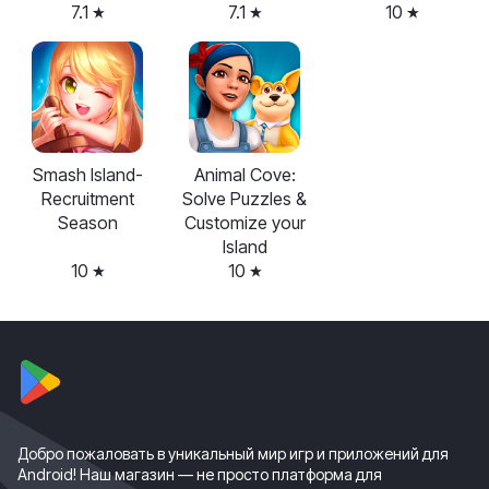
7.1
7.1
10
Smash Island-
Animal Cove:
Recruitment
Solve Puzzles &
Season
Customize your
Island
10
10
Добро пожаловать в уникальный мир игр и приложений для
Android! Наш магазин — не просто платформа для