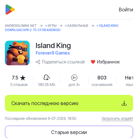
Войти
ANDROIDLOMKA.NET
»
ИГРЫ
»
КАЗУАЛЬНЫЕ
» ISLAND KING
DOWNLOAD APK 2.75.0 FOR ANDROID
Island King
Forever9 Games
Поделиться ссылкой
Избранное
7.5
803
Нет
3+
0 отзывов
180.05 Mb
для 3+
скачиваний
язык
Скачать последнюю версию
Последнее обновление 9-07-2026, 18:50
Запросить апдейт
Старые версии