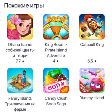
Похожие игры
Ohana Island:
King Boom -
Catapult King
собирай цветы
Pirate Island
и твори
Adventure
7.7
4
6.5
Yummy Island
Family Island:
Candy Crush
Приключения на
Soda Saga
ферме