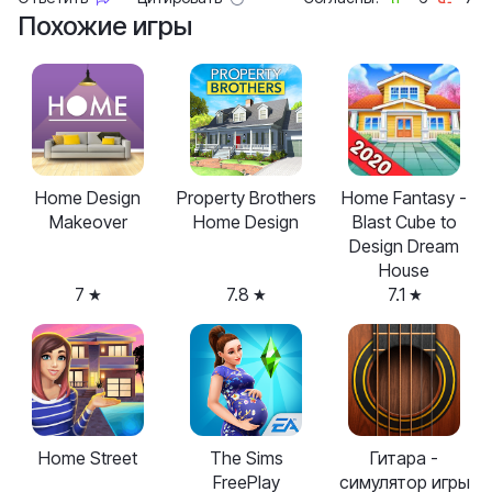
Похожие игры
Home Design
Property Brothers
Home Fantasy -
Makeover
Home Design
Blast Cube to
Design Dream
House
7
7.8
7.1
Home Street
The Sims
Гитара -
FreePlay
симулятор игры