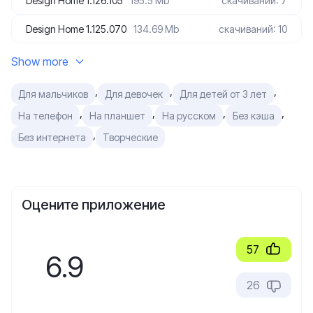
Design Home 1.126.105
195.5 Mb
скачиваний: 7
Design Home 1.125.070
134.69 Mb
скачиваний: 10
Show more
,
,
,
Для мальчиков
Для девочек
Для детей от 3 лет
,
,
,
,
На телефон
На планшет
На русском
Без кэша
,
Без интернета
Творческие
Оцените приложение
57
6.9
26