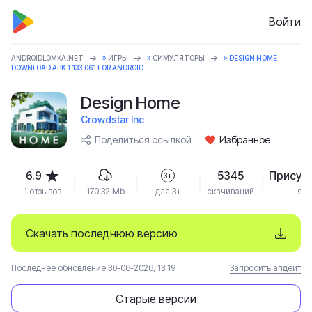
Войти
ANDROIDLOMKA.NET
»
ИГРЫ
»
СИМУЛЯТОРЫ
» DESIGN HOME
DOWNLOAD APK 1.133.061 FOR ANDROID
Design Home
Crowdstar Inc
Поделиться ссылкой
Избранное
6.9
5345
Присут
3+
1 отзывов
170.32 Mb
для 3+
скачиваний
язы
Скачать последнюю версию
Последнее обновление 30-06-2026, 13:19
Запросить апдейт
Старые версии