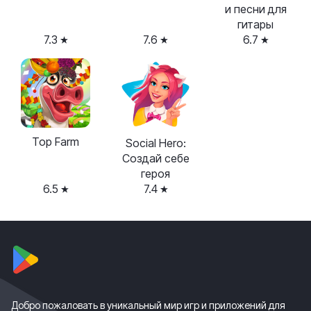
и песни для
гитары
7.3
7.6
6.7
Top Farm
Social Hero:
Создай себе
героя
6.5
7.4
Добро пожаловать в уникальный мир игр и приложений для