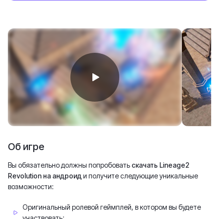
Об игре
Вы обязательно должны попробовать
скачать Lineage2
Revolution на андроид
и получите следующие уникальные
возможности:
Оригинальный ролевой геймплей, в котором вы будете
участвовать;