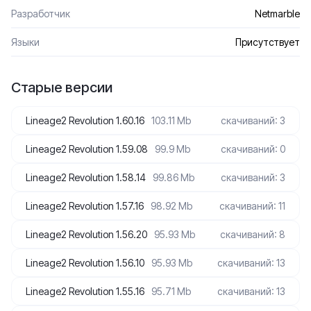
Разработчик
Netmarble
Языки
Присутствует
Старые версии
Lineage2 Revolution 1.60.16
103.11 Mb
скачиваний: 3
Lineage2 Revolution 1.59.08
99.9 Mb
скачиваний: 0
Lineage2 Revolution 1.58.14
99.86 Mb
скачиваний: 3
Lineage2 Revolution 1.57.16
98.92 Mb
скачиваний: 11
Lineage2 Revolution 1.56.20
95.93 Mb
скачиваний: 8
Lineage2 Revolution 1.56.10
95.93 Mb
скачиваний: 13
Lineage2 Revolution 1.55.16
95.71 Mb
скачиваний: 13