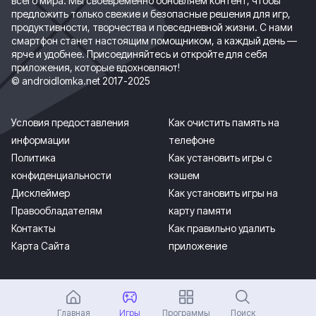
всего мира. Мы своевременно обновляем контент, чтобы
предложить только свежие и безопасные решения для игр,
продуктивности, творчества и повседневной жизни. С нами
смартфон станет настоящим помощником, а каждый день —
ярче и удобнее. Присоединяйтесь и откройте для себя
приложения, которые вдохновляют!
© androidlomka.net 2017-2025
Условия предоставления
Как очистить память на
информации
телефоне
Политика
Как установить игры с
конфиденциальности
кэшем
Дисклеймер
Как установить игры на
Правообладателям
карту памяти
Контакты
Как правильно удалить
Карта Сайта
приложение
Главная
Игры
Программы
Поиск