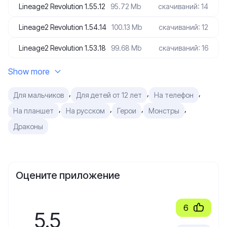
Lineage2 Revolution 1.55.12
95.72 Mb
скачиваний: 14
Lineage2 Revolution 1.54.14
100.13 Mb
скачиваний: 12
Lineage2 Revolution 1.53.18
99.68 Mb
скачиваний: 16
Show more
,
,
,
Для мальчиков
Для детей от 12 лет
На телефон
,
,
,
,
На планшет
На русском
Герои
Монстры
Драконы
Оцените приложение
6
5.5