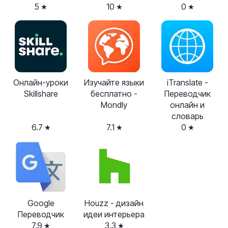
5
10
0
Онлайн-уроки
Изучайте языки
iTranslate -
Skillshare
бесплатно -
Переводчик
Mondly
онлайн и
словарь
6.7
7.1
0
Google
Houzz - дизайн
Переводчик
идеи интерьера
7.9
3.3