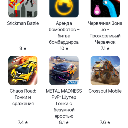
Stickman Battle
Аренда
Червячная Зона
бомбоботов –
.io -
битва
Прожорливый
бомбардиров
Червячок
8
10
7.1
Chaos Road:
METAL MADNESS
Crossout Mobile
Гонки и
PvP: Шутер
сражения
Гонки с
безумной
яростью
7.4
8.1
7.6