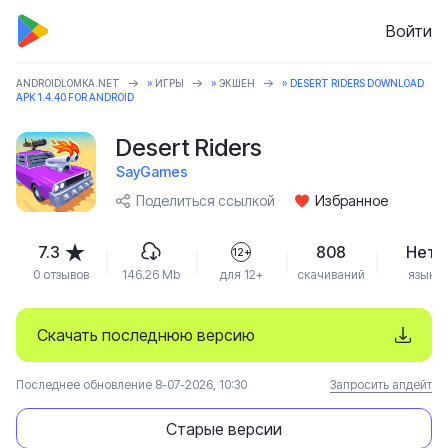
Войти
ANDROIDLOMKA.NET
»
ИГРЫ
»
ЭКШЕН
» DESERT RIDERS DOWNLOAD
APK 1.4.40 FOR ANDROID
Desert Riders
SayGames
Поделиться ссылкой
Избранное
7.3
808
Нет
12+
0 отзывов
146.26 Mb
для 12+
скачиваний
язык
Скачать последнюю версию
Последнее обновление 8-07-2026, 10:30
Запросить апдейт
Старые версии