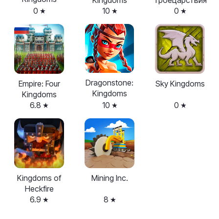
Kingdoms
Троецарствия
0
10
0
Dragonstone:
Empire: Four
Sky Kingdoms
Kingdoms
Kingdoms
6.8
10
0
Kingdoms of
Mining Inc.
Heckfire
6.9
8