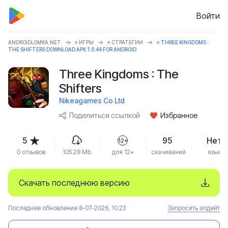
Войти
ANDROIDLOMKA.NET
»
ИГРЫ
»
СТРАТЕГИИ
» THREE KINGDOMS :
THE SHIFTERS DOWNLOAD APK 1.0.44 FOR ANDROID
Three Kingdoms : The
Shifters
Nikeagames Co Ltd
Поделиться ссылкой
Избранное
5
95
Нет
12+
0 отзывов
105.28 Mb
для 12+
скачиваний
язык
Скачать последнюю версию
Последнее обновление 8-07-2026, 10:23
Запросить апдейт