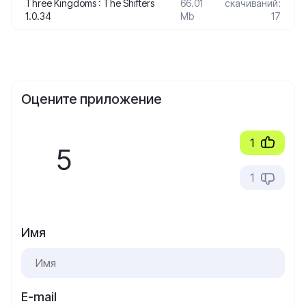
Three Kingdoms : The Shifters
66.01
скачиваний:
1.0.34
Mb
17
Оцените приложение
1
5
1
Имя
E-mail