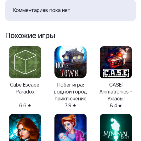
Комментариев пока нет
Похожие игры
Cube Escape:
Побег игра:
CASE:
Paradox
родной город
Animatronics -
приключение
Ужасы!
6.6
7.9
8.4