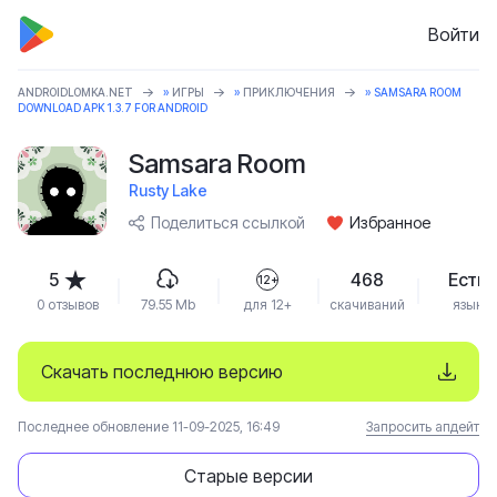
Войти
ANDROIDLOMKA.NET
»
ИГРЫ
»
ПРИКЛЮЧЕНИЯ
» SAMSARA ROOM
DOWNLOAD APK 1.3.7 FOR ANDROID
Samsara Room
Rusty Lake
Поделиться ссылкой
Избранное
5
468
Есть
12+
0 отзывов
79.55 Mb
для 12+
скачиваний
язык
Скачать последнюю версию
Последнее обновление 11-09-2025, 16:49
Запросить апдейт
Старые версии