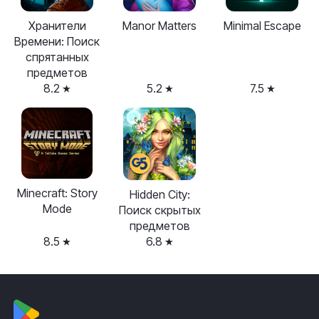
Хранители
Manor Matters
Minimal Escape
Времени: Поиск
спрятанных
предметов
8.2
5.2
7.5
Minecraft: Story
Hidden City:
Mode
Поиск скрытых
предметов
8.5
6.8