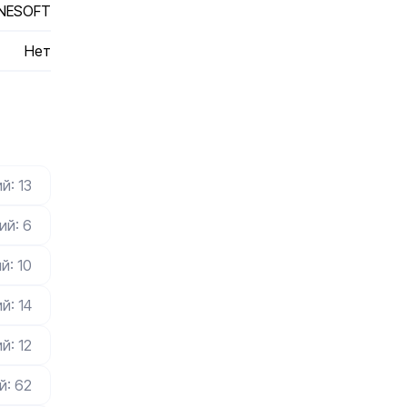
NESOFT
Нет
й: 13
ий: 6
й: 10
й: 14
й: 12
й: 62