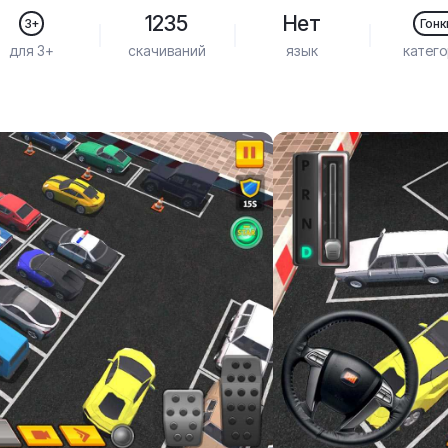
1235
Нет
3+
Гонк
для 3+
скачиваний
язык
катего