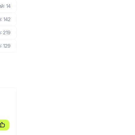
й: 14
: 142
: 219
: 129