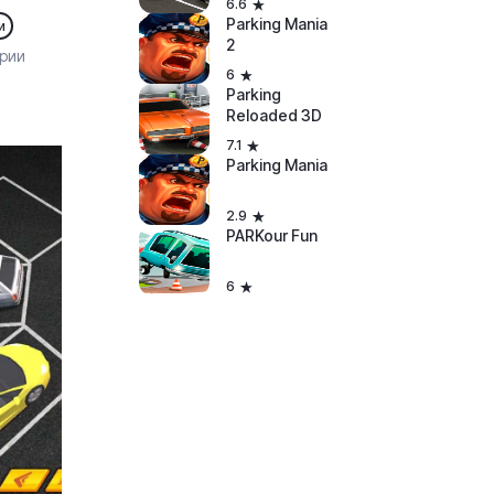
6.6
Parking Mania
и
2
рии
6
Parking
Reloaded 3D
7.1
Parking Mania
2.9
PARKour Fun
6