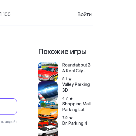
 100
Войти
Похожие игры
Roundabout 2:
A Real City
Driving Parking
8.1
Sim
Valley Parking
3D
4.7
Shopping Mall
Parking Lot
7.9
ть апдейт
Dr. Parking 4