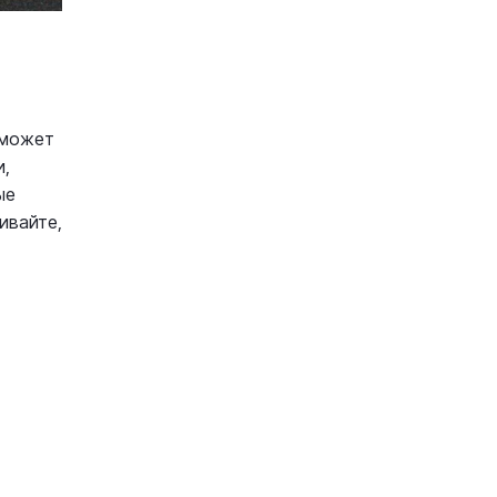
сможет
и,
ые
ивайте,