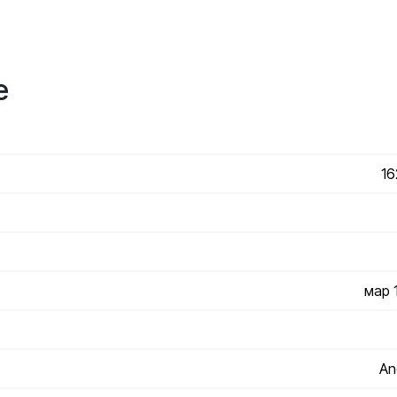
е
16
мар 
An