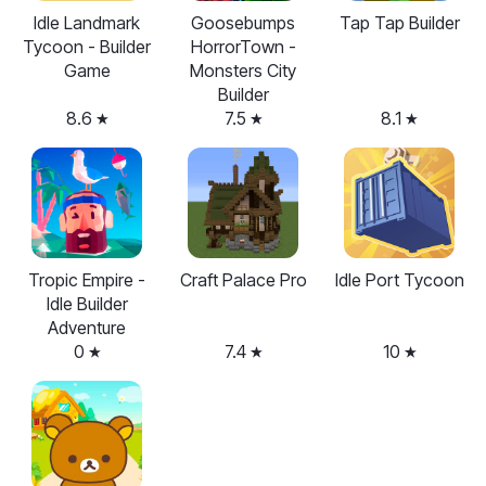
Idle Landmark
Goosebumps
Tap Tap Builder
Tycoon - Builder
HorrorTown -
Game
Monsters City
Builder
8.6
7.5
8.1
Tropic Empire -
Craft Palace Pro
Idle Port Tycoon
Idle Builder
Adventure
0
7.4
10