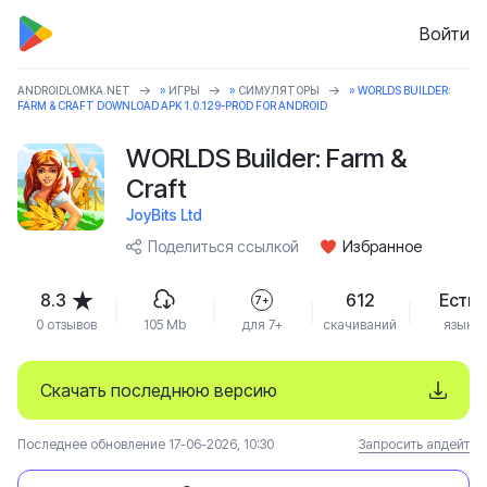
Войти
ANDROIDLOMKA.NET
»
ИГРЫ
»
СИМУЛЯТОРЫ
» WORLDS BUILDER:
FARM & CRAFT DOWNLOAD APK 1.0.129-PROD FOR ANDROID
WORLDS Builder: Farm &
Craft
JoyBits Ltd
Поделиться ссылкой
Избранное
8.3
612
Есть
7+
0 отзывов
105 Mb
для 7+
скачиваний
язык
Скачать последнюю версию
Последнее обновление 17-06-2026, 10:30
Запросить апдейт