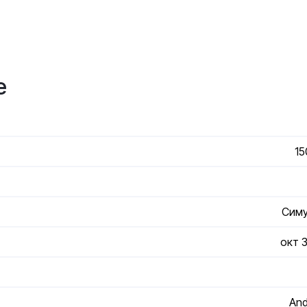
е
15
Сим
окт 
And