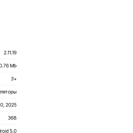
2.11.19
0.76 Mb
3+
уляторы
30, 2025
368
roid 5.0