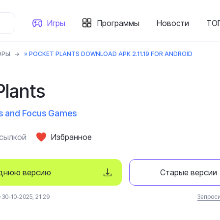
Игры
Программы
Новости
ТОП
ОРЫ
» POCKET PLANTS DOWNLOAD APK 2.11.19 FOR ANDROID
Plants
ss and Focus Games
ссылкой
Избранное
еднюю версию
Старые версии
30-10-2025, 21:29
Запроси