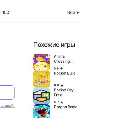
 100
Войти
Похожие игры
Animal
Crossing:
Pocket Camp
5.9
Pocket Build
8.8
Pocket City
Free
6.7
ть апдейт
Dragon Battle