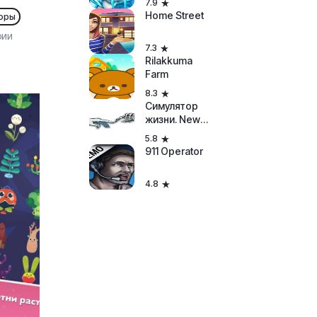
7.9
Home Street
оры
рии
7.3
Rilakkuma
Farm
8.3
Симулятор
жизни. New
Life 2
5.8
911 Operator
4.8