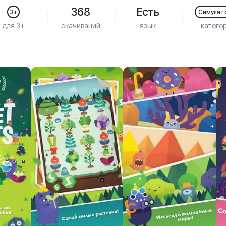
368
Есть
3+
Симулят
для 3+
скачиваний
язык
катего