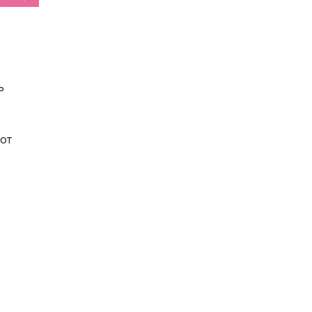
ь
 от