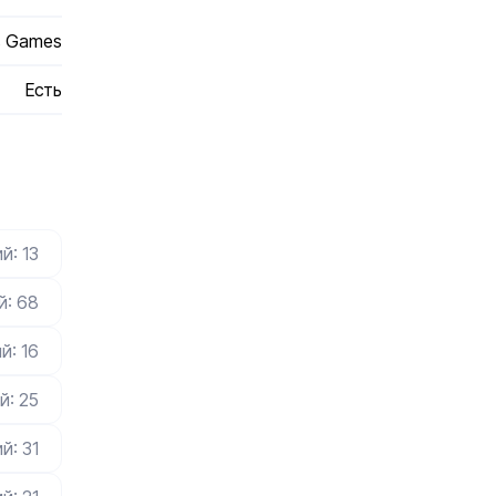
us Games
Есть
й: 13
й: 68
й: 16
й: 25
й: 31