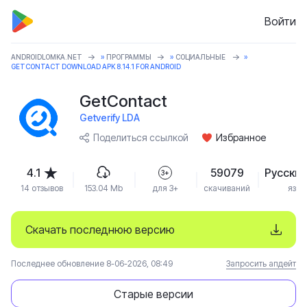
Войти
ANDROIDLOMKA.NET
»
ПРОГРАММЫ
»
СОЦИАЛЬНЫЕ
»
GETCONTACT DOWNLOAD APK 8.14.1 FOR ANDROID
GetContact
Getverify LDA
Поделиться ссылкой
Избранное
4.1
59079
Русский
3+
14 отзывов
153.04 Mb
для 3+
скачиваний
язык
Скачать последнюю версию
Последнее обновление 8-06-2026, 08:49
Запросить апдейт
Старые версии