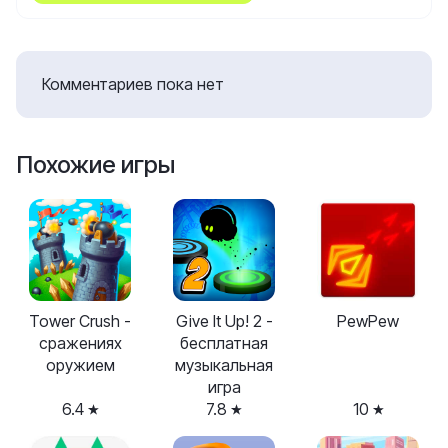
Комментариев пока нет
Похожие игры
Tower Crush -
Give It Up! 2 -
PewPew
сражениях
бесплатная
оружием
музыкальная
игра
6.4
7.8
10