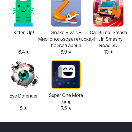
Kitten Up!
Snake Rivals -
Car Bump: Smash
Многопользовательская
Hit in Smashy
боевая арена
Road 3D
6.4
6.9
10
Super One More
Eye Defender
Jump
5
7.5