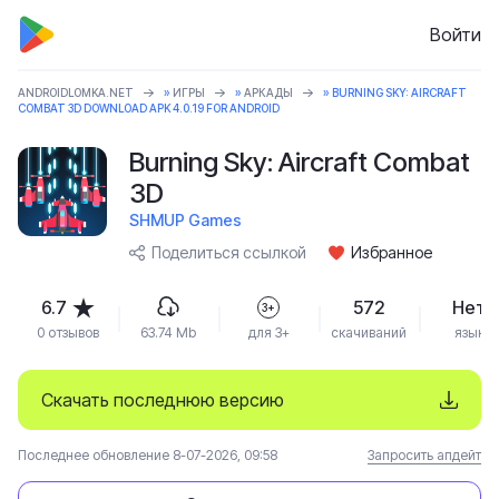
Войти
ANDROIDLOMKA.NET
»
ИГРЫ
»
АРКАДЫ
» BURNING SKY: AIRCRAFT
COMBAT 3D DOWNLOAD APK 4.0.19 FOR ANDROID
Burning Sky: Aircraft Combat
3D
SHMUP Games
Поделиться ссылкой
Избранное
6.7
572
Нет
3+
0 отзывов
63.74 Mb
для 3+
скачиваний
язык
Скачать последнюю версию
Последнее обновление 8-07-2026, 09:58
Запросить апдейт