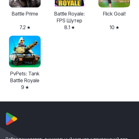
Battle Prime
Battle Royale:
Flick Goal!
FPS Шутер
7.2
8.1
10
PvPets: Tank
Battle Royale
9