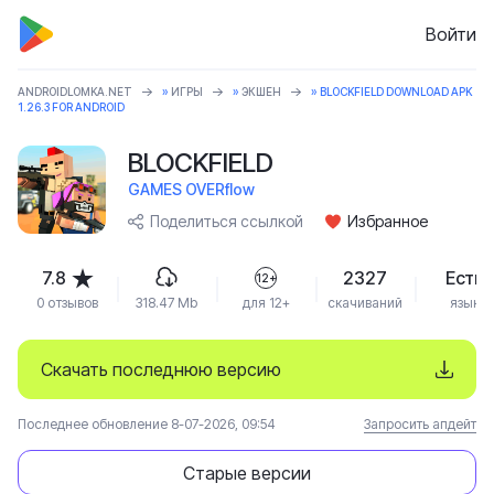
Войти
ANDROIDLOMKA.NET
»
ИГРЫ
»
ЭКШЕН
» BLOCKFIELD DOWNLOAD APK
1.26.3 FOR ANDROID
BLOCKFIELD
GAMES OVERflow
Поделиться ссылкой
Избранное
7.8
2327
Есть
12+
0 отзывов
318.47 Mb
для 12+
скачиваний
язык
Скачать последнюю версию
Последнее обновление 8-07-2026, 09:54
Запросить апдейт
Старые версии