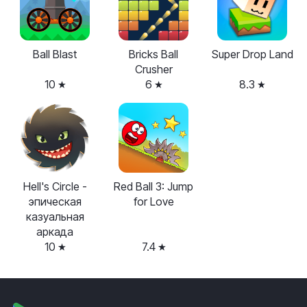
Ball Blast
Bricks Ball
Super Drop Land
Crusher
10
6
8.3
Hell's Circle -
Red Ball 3: Jump
эпическая
for Love
казуальная
аркада
10
7.4