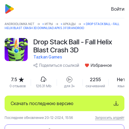
Войти
ANDROIDLOMKA.NET
»
ИГРЫ
»
АРКАДЫ
» DROP STACK BALL - FALL
HELIX BLAST CRASH 3D DOWNLOAD APK 5.3 FOR ANDROID
Drop Stack Ball - Fall Helix
Blast Crash 3D
Tazkan Games
Поделиться ссылкой
Избранное
7.5
2255
Нет
3+
0 отзывов
126.31 Mb
для 3+
скачиваний
язык
Скачать последнюю версию
Последнее обновление 20-12-2024, 15:56
Запросить апдейт