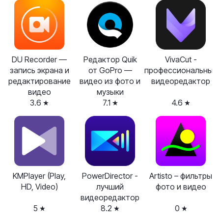
DU Recorder —
Редактор Quik
VivaCut -
запись экрана и
от GoPro —
профессиональный
редактирование
видео из фото и
видеоредактор
видео
музыки
3.6
7.1
4.6
KMPlayer (Play,
PowerDirector -
Artisto – фильтры
HD, Video)
лучший
фото и видео
видеоредактор
5
8.2
0