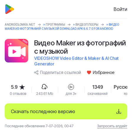
Войти
ANDROIDLOMKA.NET
»
ПРОГРАММЫ
»
ВИДЕОПЛЕЕРЫ
» ВИДЕО
MAKER ИЗ ФОТОГРАФИЙ С МУЗЫКОЙ DOWNLOAD APK 6.6.7.0 FOR ANDROID
Видео Maker из фотографий
с музыкой
VIDEOSHOW Video Editor & Maker & AI Chat
Generator
Поделиться ссылкой
Избранное
5.9
1349
Русский
3+
0 отзывов
243.61 Mb
для 3+
скачиваний
язык
Скачать последнюю версию
Последнее обновление 7-07-2026, 00:47
Запросить апдейт