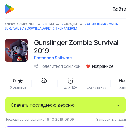
Войти
ANDROIDLOMKA.NET
»
ИГРЫ
»
АРКАДЫ
» GUNSLINGER:ZOMBIE
SURVIVAL 2019 DOWNLOAD APK 1.0.9 FOR ANDROID
Gunslinger:Zombie Survival
2019
Parthenon Software
Поделиться ссылкой
Избранное
0
Нет
12+
0 отзывов
для 12+
скачиваний
язык
Скачать последнюю версию
Последнее обновление 16-10-2019, 08:09
Запросить апдейт