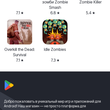
зомби Zombie
Zombie Killer
Smash
7.1
6.8
5.4
Overkill the Dead:
Idle Zombies
Survival
7.1
7.3
Добро пожаловать в уникальный мир игр и приложений для
Android! Наш магазин — не просто платформа для