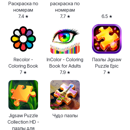
Раскраска по
раскраска по
номерам
номерам
7.4
7.7
6.5
Recolor -
InColor - Coloring
Пазлы Jigsaw
Coloring Book
Book for Adults
Puzzle Epic
7
7.9
7
Jigsaw Puzzle
Чудо пазлы
Collection HD -
пазлы для