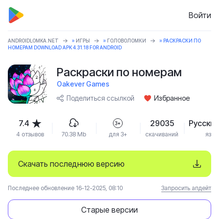
Войти
ANDROIDLOMKA.NET
»
ИГРЫ
»
ГОЛОВОЛОМКИ
» РАСКРАСКИ ПО
НОМЕРАМ DOWNLOAD APK 4.31.18 FOR ANDROID
Раскраски по номерам
Oakever Games
Поделиться ссылкой
Избранное
7.4
29035
Русский
3+
4 отзывов
70.38 Mb
для 3+
скачиваний
язык
Скачать последнюю версию
Последнее обновление 16-12-2025, 08:10
Запросить апдейт
Старые версии