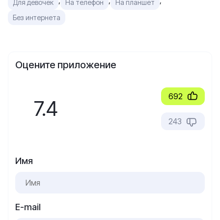
,
,
,
Для девочек
На телефон
На планшет
Без интернета
Оцените приложение
692
7.4
243
Имя
E-mail