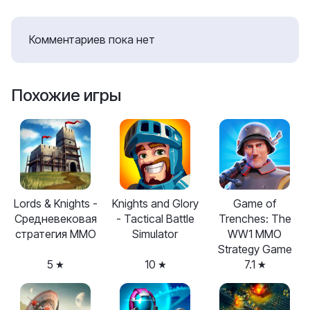
Комментариев пока нет
Похожие игры
Lords & Knights -
Knights and Glory
Game of
Средневековая
- Tactical Battle
Trenches: The
стратегия ММО
Simulator
WW1 MMO
Strategy Game
5
10
7.1