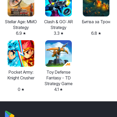
Stellar Age: MMO
Clash & GO: AR
Битва за Трон
Strategy
Strategy
6.9
3.3
6.8
Pocket Army:
Toy Defense
Knight Crusher
Fantasy - TD
Strategy Game
0
4.1