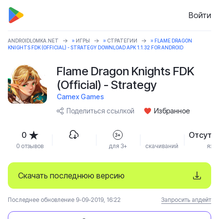
Войти
ANDROIDLOMKA.NET
»
ИГРЫ
»
СТРАТЕГИИ
» FLAME DRAGON
KNIGHTS FDK (OFFICIAL) - STRATEGY DOWNLOAD APK 1.1.32 FOR ANDROID
Flame Dragon Knights FDK
(Official) - Strategy
Camex Games
Поделиться ссылкой
Избранное
0
Отсутс
3+
0 отзывов
для 3+
скачиваний
язы
Скачать последнюю версию
Последнее обновление 9-09-2019, 16:22
Запросить апдейт