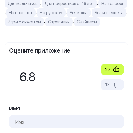
,
,
Для мальчиков
Для подростков от 16 лет
На телефон
,
,
,
,
,
На планшет
На русском
Без кэша
Без интернета
,
,
Игры с сюжетом
Стрелялки
Снайперы
Оцените приложение
27
6.8
13
Имя