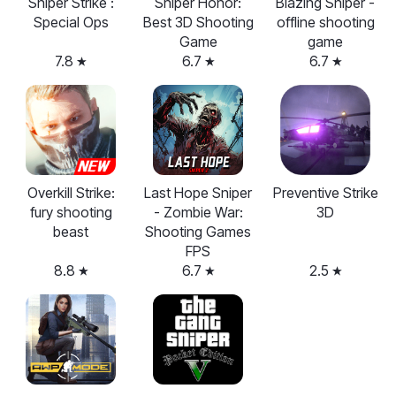
Sniper Strike :
Sniper Honor:
Blazing Sniper -
Special Ops
Best 3D Shooting
offline shooting
Game
game
7.8
6.7
6.7
Overkill Strike:
Last Hope Sniper
Preventive Strike
fury shooting
- Zombie War:
3D
beast
Shooting Games
FPS
8.8
6.7
2.5