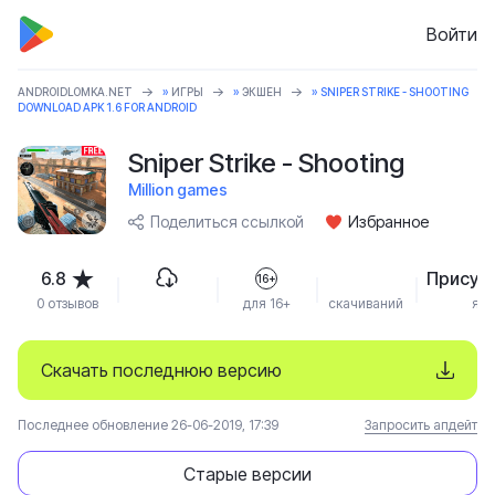
Войти
ANDROIDLOMKA.NET
»
ИГРЫ
»
ЭКШЕН
» SNIPER STRIKE - SHOOTING
DOWNLOAD APK 1.6 FOR ANDROID
Sniper Strike - Shooting
Million games
Поделиться ссылкой
Избранное
6.8
Присут
16+
0 отзывов
для 16+
скачиваний
язы
Скачать последнюю версию
Последнее обновление 26-06-2019, 17:39
Запросить апдейт
Старые версии