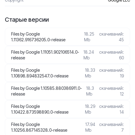
Старые версии
Files by Googlе
18.25
скачиваний:
1.11362.916736205.0-release
Mb
45
Files by Googlе 1.11051.902106514.0-
18.24
скачиваний:
release
Mb
60
Files by Googlе
18.33
скачиваний:
1.10898.894832547.0-release
Mb
19
Files by Googlе 1.10585.880386911.0-
18.3
скачиваний:
release
Mb
12
Files by Googlе
18.29
скачиваний:
1.10422.873598890.0-release
Mb
14
Files by Googlе
17.94
скачиваний:
1.10256.867145328.0-release
Mb
7