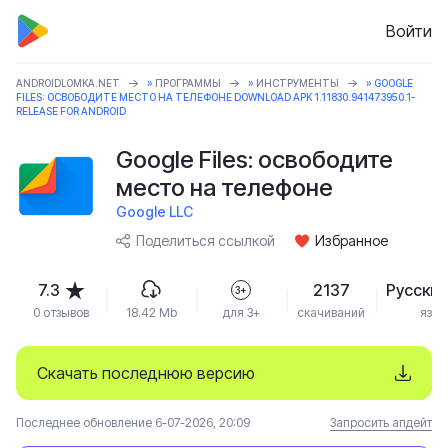
Войти
ANDROIDLOMKA.NET
»
ПРОГРАММЫ
»
ИНСТРУМЕНТЫ
» GOOGLE
FILES: ОСВОБОДИТЕ МЕСТО НА ТЕЛЕФОНЕ DOWNLOAD APK 1.11830.941473950.1-
RELEASE FOR ANDROID
Google Files: освободите
место на телефоне
Google LLC
Поделиться ссылкой
Избранное
7.3
2137
Русский
3+
0 отзывов
18.42 Mb
для 3+
скачиваний
язык
Скачать последнюю версию
Последнее обновление 6-07-2026, 20:09
Запросить апдейт