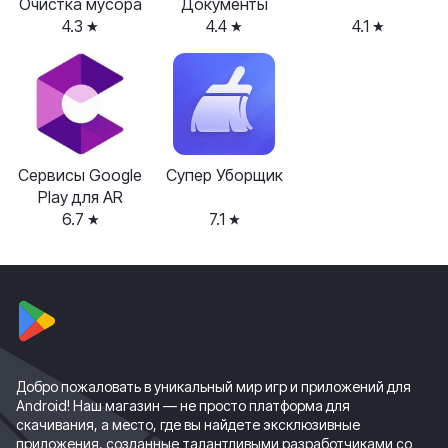
Очистка мусора
Документы
4.3
4.4
4.1
Сервисы Google
Супер Уборщик
Play для AR
6.7
7.1
Добро пожаловать в уникальный мир игр и приложений для
Android! Наш магазин — не просто платформа для
скачивания, а место, где вы найдете эксклюзивные
приложения, созданные талантливыми разработчиками со