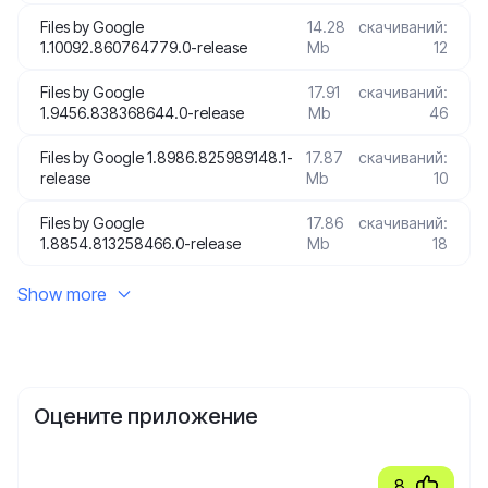
Files by Googlе
14.28
скачиваний:
1.10092.860764779.0-release
Mb
12
Files by Googlе
17.91
скачиваний:
1.9456.838368644.0-release
Mb
46
Files by Googlе 1.8986.825989148.1-
17.87
скачиваний:
release
Mb
10
Files by Googlе
17.86
скачиваний:
1.8854.813258466.0-release
Mb
18
Show more
Оцените приложение
8