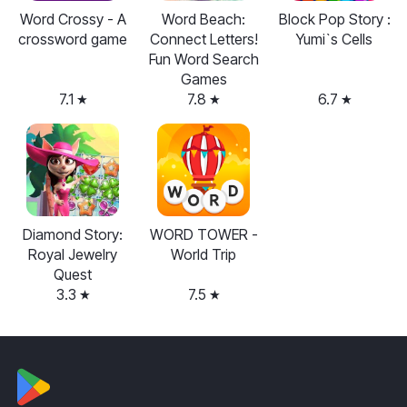
Word Crossy - A
Word Beach:
Block Pop Story :
crossword game
Connect Letters!
Yumi`s Cells
Fun Word Search
Games
7.1
7.8
6.7
Diamond Story:
WORD TOWER -
Royal Jewelry
World Trip
Quest
3.3
7.5