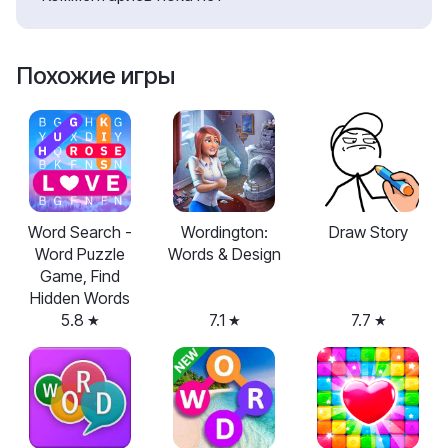
Похожие игры
Word Search -
Wordington:
Draw Story
Word Puzzle
Words & Design
Game, Find
Hidden Words
5.8
7.1
7.7