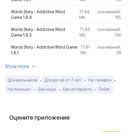
Words Story - Addictive Word
71.88
скачиваний:
Game 1.8.6
Mb
165
Words Story - Addictive Word
71.86
скачиваний:
Game 1.8.5
Mb
190
Words Story - Addictive Word Game
71.81
скачиваний:
1.8.1
Mb
99
Show more
,
,
,
Для мальчиков
Для детей от 7 лет
На телефон
,
,
,
На планшет
Без кэша
Без интернета
Побег
Оцените приложение