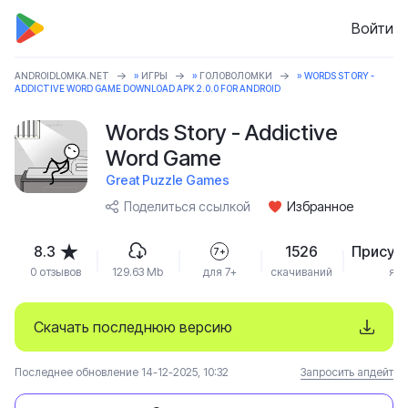
Войти
ANDROIDLOMKA.NET
»
ИГРЫ
»
ГОЛОВОЛОМКИ
» WORDS STORY -
ADDICTIVE WORD GAME DOWNLOAD APK 2.0.0 FOR ANDROID
Words Story - Addictive
Word Game
Great Puzzle Games
Поделиться ссылкой
Избранное
8.3
1526
Присут
7+
0 отзывов
129.63 Mb
для 7+
скачиваний
язы
Скачать последнюю версию
Последнее обновление 14-12-2025, 10:32
Запросить апдейт