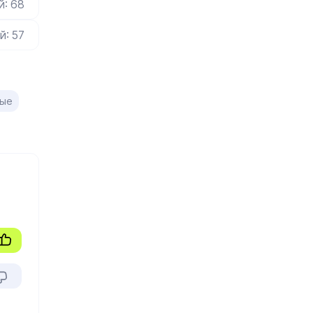
й: 68
й: 57
ые