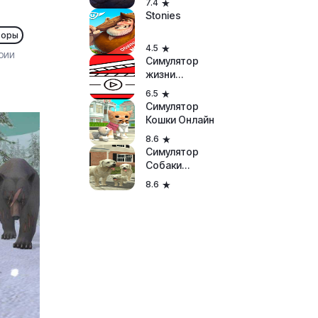
7.4
Диких
Stonies
Животных
торы
4.5
рии
Симулятор
жизни
Ютубера
6.5
Симулятор
Кошки Онлайн
8.6
Симулятор
Собаки
Онлайн
8.6