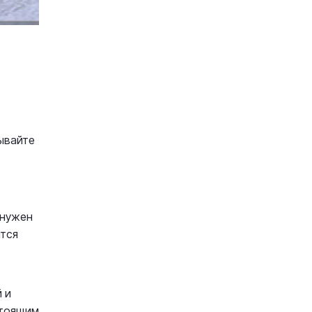
ывайте
 нужен
ится
 и
стоящим