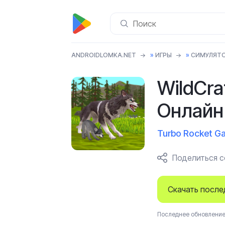
ANDROIDLOMKA.NET
»
ИГРЫ
»
СИМУЛЯТ
WildCra
Онлайн
Turbo Rocket G
Поделиться 
Скачать посл
Последнее обновление 