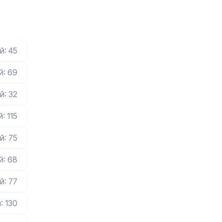
й: 45
й: 69
й: 32
: 115
й: 75
й: 68
й: 77
: 130