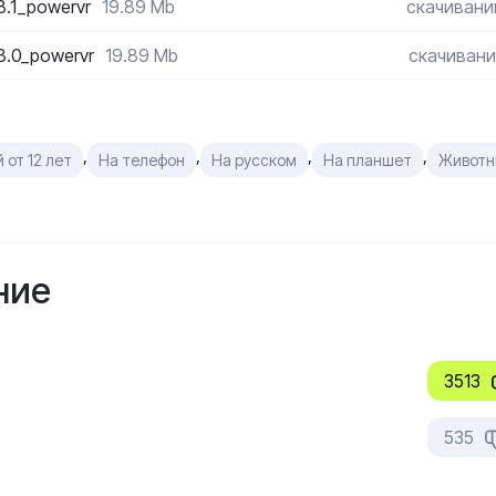
38.1_powervr
19.89 Mb
скачивани
38.0_powervr
19.89 Mb
скачивани
,
,
,
,
 от 12 лет
На телефон
На русском
На планшет
Животн
ние
3513
535