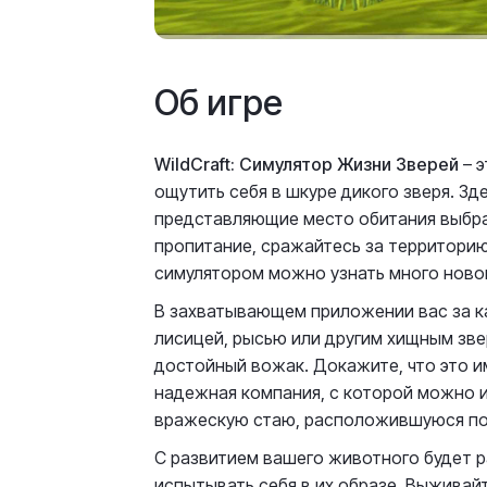
Об игре
WildCraft: Симулятор Жизни Зверей
– э
ощутить себя в шкуре дикого зверя. Зд
представляющие место обитания выбра
пропитание, сражайтесь за территорию
симулятором можно узнать много новог
В захватывающем приложении вас за к
лисицей, рысью или другим хищным зв
достойный вожак. Докажите, что это име
надежная компания, с которой можно и 
вражескую стаю, расположившуюся по
С развитием вашего животного будет р
испытывать себя в их образе. Выживай