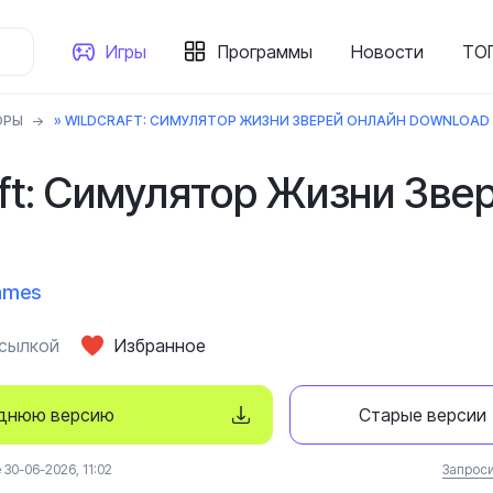
Игры
Программы
Новости
ТОП
ОРЫ
» WILDCRAFT: СИМУЛЯТОР ЖИЗНИ ЗВЕРЕЙ ОНЛАЙН DOWNLOAD 
ft: Симулятор Жизни Зве
ames
ссылкой
Избранное
еднюю версию
Старые версии
30-06-2026, 11:02
Запроси