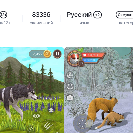
83336
Русский
12+
+2
Симуля
ля 12+
скачиваний
язык
катего