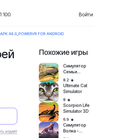
 100
Войти
APK 46.0_POWERVR FOR ANDROID
рей
Похожие игры
Симулятор
Семьи
Крокодила
8.2
Онлайн
Ultimate Cat
Simulator
8
Scorpion Life
Simulator 3D
6.9
Симулятор
Волка -
ть апдейт
Эволюция