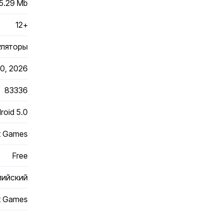
5.29 Mb
12+
уляторы
0, 2026
83336
roid 5.0
t Games
Free
лийский
t Games