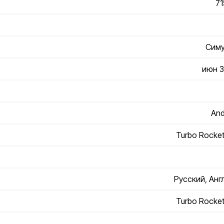
71
Сим
июн 3
And
Turbo Rocke
Русский, Анг
Turbo Rocke