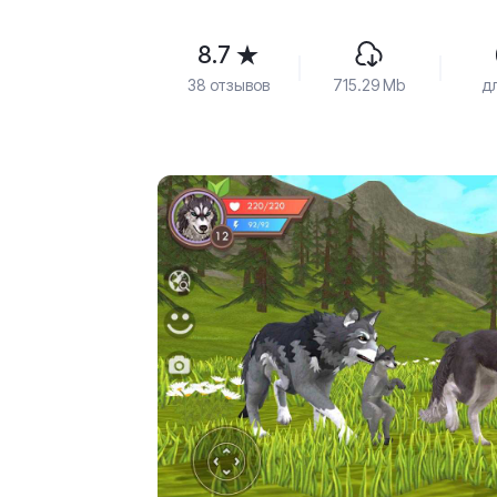
8.7
38 отзывов
715.29 Mb
д