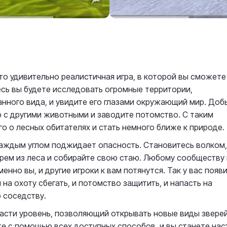
то удивительно реалистичная игра, в которой вы сможете
есь вы будете исследовать огромные территории,
нного вида, и увидите его глазами окружающий мир. Доб
 с другими животными и заводите потомство. С таким
о о лесных обитателях и стать немного ближе к природе.
аждым углом поджидает опасность. Становитесь волком,
ерем из леса и собирайте свою стаю. Любому сообществу
нно вы, и другие игроки к вам потянутся. Так у вас появ
на охоту сбегать, и потомство защитить, и напасть на
 соседству.
асти уровень, позволяющий открывать новые виды зверей
те с помощью всех доступных способов, и вы станете на